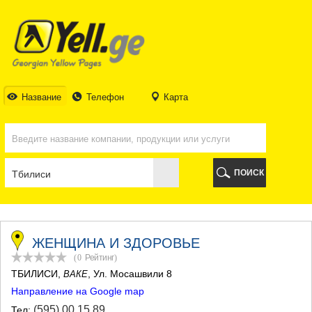
ТБИЛИСИ
ТБИЛИСИ
АБХАЗИЯ
ГАЛИ
АДЖАРИЯ
БАТУМИ
Название
Телефон
Карта
КЕДА
КОБУЛЕТИ
ШУАХЕВИ
ХЕЛВАЧАУРИ
ХУЛО
ПОИСК
ЧАКВИ
ГУРИЯ
ЛАНЧХУТИ
ОЗУРГЕТИ
ЧОХАТАУРИ
ЖЕНЩИНА И ЗДОРОВЬЕ
УРЕКИ
(0
Рейтинг
)
ИМЕРЕТИЯ
ТБИЛИСИ
,
, Ул. Мосашвили 8
ВАКЕ
БАГДАТИ
Направление на Google map
ВАНИ
ЗЕСТАФОНИ
(595) 00 15 89
Тел: