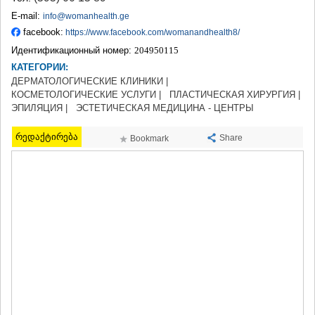
ТЕРДЖОЛА
E-mail:
info@womanhealth.ge
САМТРЕДИА
facebook:
https://www.facebook.com/womanandhealth8/
САЧХЕРЕ
Идентификационный номер:
204950115
ТКИБУЛИ
КАТЕГОРИИ:
КУТАИСИ
ЦКАЛТУБО
ДЕРМАТОЛОГИЧЕСКИЕ КЛИНИКИ |
КОСМЕТОЛОГИЧЕСКИЕ УСЛУГИ |
ЧИАТУРА
ПЛАСТИЧЕСКАЯ ХИРУРГИЯ |
ЭПИЛЯЦИЯ |
ЭСТЕТИЧЕСКАЯ МЕДИЦИНА - ЦЕНТРЫ
ХАРАГАУЛИ
ХОНИ
რედაქტირება
КАХЕТИЯ
Share
Bookmark
АХМЕТА
ГУРДЖААНИ
ДЕДОПЛИСЦКАРО
ТЕЛАВИ
ЛАГОДЕХИ
САГАРЕДЖО
СИГНАГИ
КВАРЕЛИ
ЦНОРИ
МЦХЕТА-МТИАНЕТИ
ДУШЕТИ
ТИАНЕТИ