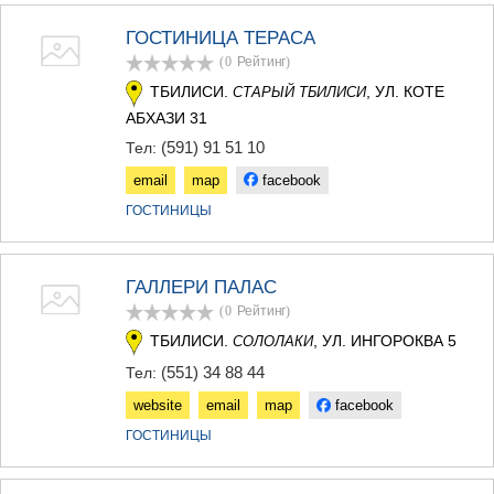
МЦХЕТА
ГОСТИНИЦА ТЕРАСА
СТЕПАНЦМИНДА (КАЗБЕГИ)
ГУДАУРИ
(0
Рейтинг
)
АХАЛГОРИ
ТБИЛИСИ.
, УЛ. КОТЕ
СТАРЫЙ ТБИЛИСИ
РАЧА-ЛЕЧХУМИ/НИЖНЯЯ
АБХАЗИ 31
СВАНЕТИЯ
(591) 91 51 10
Тел:
АМБРОЛАУРИ
ЛЕНТЕХИ
email
map
facebook
ОНИ
ГОСТИНИЦЫ
ЦАГЕРИ
МЕГРЕЛИЯ/ВЕРХНЯЯ
СВАНЕТИЯ
АБАША
ГАЛЛЕРИ ПАЛАС
ЗУГДИДИ
(0
Рейтинг
)
МАРТВИЛИ
ТБИЛИСИ.
, УЛ. ИНГОРОКВА 5
СОЛОЛАКИ
МЕСТИА
СЕНАКИ
(551) 34 88 44
Тел:
ПОТИ
website
email
map
facebook
ЧХОРОЦКУ
ЦАЛЕНДЖИХА
ГОСТИНИЦЫ
ХОБИ
АНАКЛИА