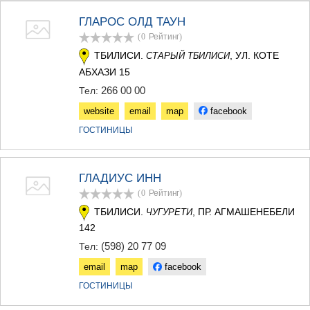
ТЕРДЖОЛА
ГЛАРОС ОЛД ТАУН
САМТРЕДИА
(0
Рейтинг
)
САЧХЕРЕ
ТКИБУЛИ
ТБИЛИСИ.
, УЛ. КОТЕ
СТАРЫЙ ТБИЛИСИ
КУТАИСИ
АБХАЗИ 15
ЦКАЛТУБО
266 00 00
Тел:
ЧИАТУРА
ХАРАГАУЛИ
website
email
map
facebook
ХОНИ
ГОСТИНИЦЫ
КАХЕТИЯ
АХМЕТА
ГУРДЖААНИ
ГЛАДИУС ИНН
ДЕДОПЛИСЦКАРО
(0
Рейтинг
)
ТЕЛАВИ
ЛАГОДЕХИ
ТБИЛИСИ.
, ПР. АГМАШЕНЕБЕЛИ
ЧУГУРЕТИ
САГАРЕДЖО
142
СИГНАГИ
(598) 20 77 09
Тел:
КВАРЕЛИ
ЦНОРИ
email
map
facebook
МЦХЕТА-МТИАНЕТИ
ГОСТИНИЦЫ
ДУШЕТИ
ТИАНЕТИ