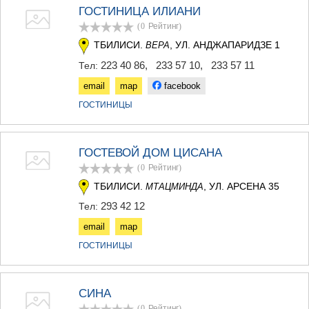
ДЖВАРИ
ГОСТИНИЦА ИЛИАНИ
САМЦХЕ-ДЖАВАХЕТИ
(0
Рейтинг
)
АДИГЕНИ
ТБИЛИСИ.
, УЛ. АНДЖАПАРИДЗЕ 1
ВЕРА
АСПИНДЗА
АХАЛКАЛАКИ
223 40 86
,
233 57 10
,
233 57 11
Тел:
АХАЛЦИХЕ
email
map
facebook
БОРЖОМИ
НИНОЦМИНДА
ГОСТИНИЦЫ
АБАСТУМАНИ
БАКУРИАНИ
ВАЛЕ
ГОСТЕВОЙ ДОМ ЦИСАНА
КВЕМО КАРТЛИ
(0
Рейтинг
)
БОЛНИСИ
ТБИЛИСИ.
, УЛ. АРСЕНА 35
МТАЦМИНДА
ГАРДАБАНИ
ДМАНИСИ
293 42 12
Тел:
ТЕТРИЦКАРО
email
map
МАРНЕУЛИ
РУСТАВИ
ГОСТИНИЦЫ
ЦАЛКА
ШИДА КАРТЛИ
ГОРИ
СИНА
КАСПИ
(0
Рейтинг
)