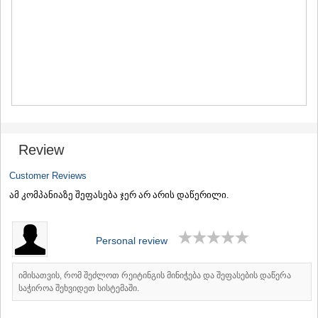
MTSKHETA
STEPANTSMINDA (KAZBEGI)
GUDAURI
AKHALGORI
RACHA-LECHKHUMI/KVEMO
SVANETI
AMBROLAURI
LENTEKHI
ONI
TSAGERI
Review
SAMEGRELO/ZEMO SVANETI
ABASHA
Customer Reviews
ZUGDIDI
ამ კომპანიაზე შეფასება ჯერ არ არის დაწერილი.
MARTVILI
MESTIA
SENAKI
POTI
Personal review
CHKHOROTSKU
TSALENJIKHA
იმისათვის, რომ შეძლოთ რეიტინგის მინიჭება და შეფასების დაწერა
KHOBI
საჭიროა შეხვიდეთ სისტემაში.
ANAKLIA
JVARI