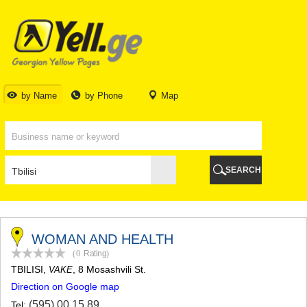
TBILISI
TBILISI
ABKHAZIA
GALI
ADJARA
BATUMI
by Name
by Phone
Map
KEDA
KOBULETI
SHUAKHEVI
KHELVACHAURI
KHULO
SEARCH
CHAKVI
GURIA
LANCHKHUTI
OZURGETI
CHOKHATAURI
WOMAN AND HEALTH
UREKI
(0
Rating
)
IMERETI
TBILISI
,
, 8 Mosashvili St.
VAKE
BAGHDATI
Direction on Google map
VANI
ZESTAPONI
(595) 00 15 89
Tel: