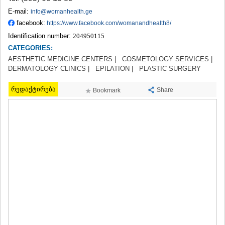
TERJOLA
E-mail:
info@womanhealth.ge
SAMTREDIA
facebook:
https://www.facebook.com/womanandhealth8/
SACHKHERE
Identification number:
204950115
TKIBULI
CATEGORIES:
KUTAISI
TSKALTUBO
AESTHETIC MEDICINE CENTERS |
COSMETOLOGY SERVICES |
CHIATURA
DERMATOLOGY CLINICS |
EPILATION |
PLASTIC SURGERY
KHARAGAULI
KHONI
რედაქტირება
Share
Bookmark
KAKHETI
AKHMETA
GURJAANI
DEDOPLISTSKARO
TELAVI
LAGODEKHI
SAGAREJO
SIGNAGI
KVARELI
TSNORI
MTSKHETA-MTIANETI
DUSHETI
TIANETI