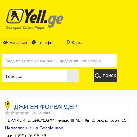
ТБИЛИСИ
ТБИЛИСИ
АБХАЗИЯ
ГАЛИ
АДЖАРИЯ
БАТУМИ
Название
Телефон
Карта
КЕДА
КОБУЛЕТИ
ШУАХЕВИ
ХЕЛВАЧАУРИ
ХУЛО
ПОИСК
ЧАКВИ
ГУРИЯ
ЛАНЧХУТИ
ОЗУРГЕТИ
ЧОХАТАУРИ
ДЖИ ЕН ФОРВАРДЕР
УРЕКИ
(0
Рейтинг
)
ИМЕРЕТИЯ
ТБИЛИСИ
,
, Темка, III М/Р, Кв. 3, около Корп. 55
ЗГВИСУБАНИ
БАГДАТИ
Направление на Google map
ВАНИ
ЗЕСТАФОНИ
(599) 26 98 76
Тел: