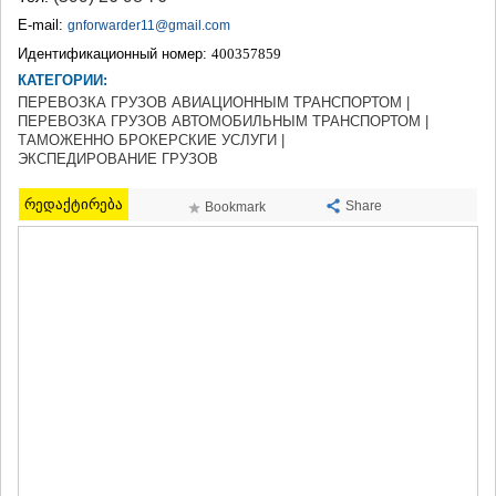
ТЕРДЖОЛА
E-mail:
gnforwarder11@gmail.com
САМТРЕДИА
Идентификационный номер:
400357859
САЧХЕРЕ
КАТЕГОРИИ:
ТКИБУЛИ
ПЕРЕВОЗКА ГРУЗОВ АВИАЦИОННЫМ ТРАНСПОРТОМ |
КУТАИСИ
ПЕРЕВОЗКА ГРУЗОВ АВТОМОБИЛЬНЫМ ТРАНСПОРТОМ |
ЦКАЛТУБО
ТАМОЖЕННО БРОКЕРСКИЕ УСЛУГИ |
ЧИАТУРА
ЭКСПЕДИРОВАНИЕ ГРУЗОВ
ХАРАГАУЛИ
ХОНИ
რედაქტირება
Share
Bookmark
КАХЕТИЯ
АХМЕТА
ГУРДЖААНИ
ДЕДОПЛИСЦКАРО
ТЕЛАВИ
ЛАГОДЕХИ
САГАРЕДЖО
СИГНАГИ
КВАРЕЛИ
ЦНОРИ
МЦХЕТА-МТИАНЕТИ
ДУШЕТИ
ТИАНЕТИ