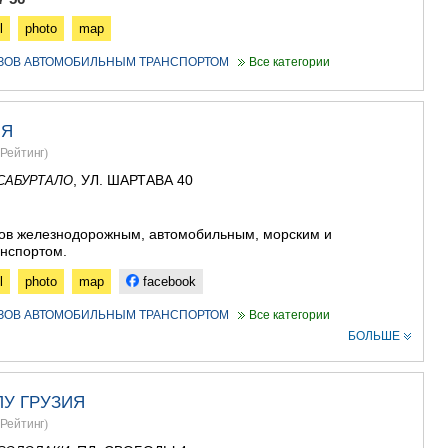
ГУДАУРИ
АХАЛГОРИ
l
photo
map
РАЧА-ЛЕЧХ
УЗОВ АВТОМОБИЛЬНЫМ ТРАНСПОРТОМ
Все категории
СВАНЕТИЯ
АМБРОЛА
ЛЕНТЕХИ
ОНИ
ИЯ
ЦАГЕРИ
Рейтинг
)
МЕГРЕЛИЯ/
, УЛ. ШАРТАВА 40
САБУРТАЛО
СВАНЕТИЯ
АБАША
ЗУГДИДИ
зов железнодорожным, aвтомобильным, морским и
МАРТВИЛ
нспортом.
МЕСТИА
l
photo
map
facebook
СЕНАКИ
ПОТИ
УЗОВ АВТОМОБИЛЬНЫМ ТРАНСПОРТОМ
Все категории
ЧХОРОЦК
БОЛЬШЕ
ЦАЛЕНДЖ
ХОБИ
АНАКЛИА
У ГРУЗИЯ
ДЖВАРИ
САМЦХЕ-ДЖ
Рейтинг
)
АДИГЕНИ