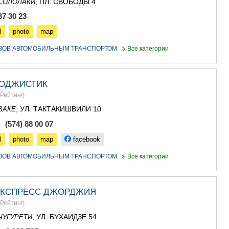
, ПЛ. СВОБОДЫ 4
СОЛОЛАКИ
АСПИНДЗ
37 30 23
АХАЛКАЛА
АХАЛЦИХ
l
photo
map
БОРЖОМИ
УЗОВ АВТОМОБИЛЬНЫМ ТРАНСПОРТОМ
Все категории
НИНОЦМИ
АБАСТУМ
БАКУРИА
ВАЛЕ
ЛОДЖИСТИК
КВЕМО КАРТ
Рейтинг
)
БОЛНИСИ
, УЛ. ТАКТАКИШВИЛИ 10
ВАКЕ
ГАРДАБАН
 (574) 88 00 07
ДМАНИСИ
ТЕТРИЦКА
l
photo
map
facebook
МАРНЕУЛ
РУСТАВИ
УЗОВ АВТОМОБИЛЬНЫМ ТРАНСПОРТОМ
Все категории
ЦАЛКА
ШИДА КАРТ
ГОРИ
ЭКСПРЕСС ДЖОРДЖИЯ
КАСПИ
Рейтинг
)
КАРЕЛИ
, УЛ. БУХАИДЗЕ 54
ЧУГУРЕТИ
ХАШУРИ
ГРУЗИЯ