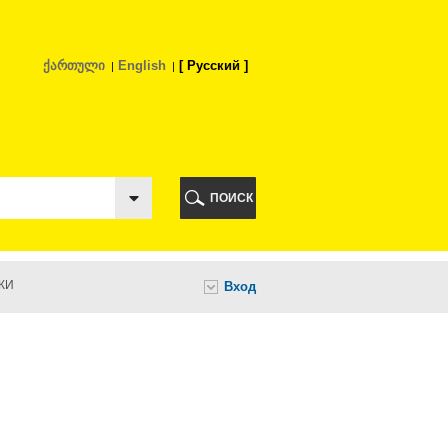
ქართული
English
Русский
РИ
ПОИСК
КИ
Вход
И
НИ
А
ИА