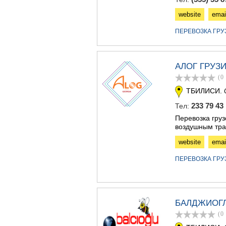
website
emai
ПЕРЕВОЗКА ГР
АЛОГ ГРУЗ
(0
ТБИЛИСИ.
233 79 43
Тел:
Перевозка гру
воздушным тра
website
emai
ПЕРЕВОЗКА ГР
БАЛДЖИОГЛ
(0