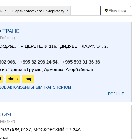
САЧХЕРЕ
ТКИБУЛИ
ии
Сортировать по: Приоритету
КУТАИСИ
ЦКАЛТУБО
ЧИАТУРА
О ТРАНС
ХАРАГАУЛ
Рейтинг
)
ХОНИ
КАХЕТИЯ
, ПР. ЦЕРЕТЕЛИ 116, "ДИДУБЕ ПЛАЗА", ЭТ. 2,
ДИДУБЕ
АХМЕТА
ГУРДЖАА
902 906, +995 32 293 24 54, +995 593 91 36 36
ДЕДОПЛИ
в из Турции в Грузию, Армению, Азербайджан.
ТЕЛАВИ
ЛАГОДЕХИ
l
photo
map
САГАРЕД
УЗОВ АВТОМОБИЛЬНЫМ ТРАНСПОРТОМ
СИГНАГИ
БОЛЬШЕ
КВАРЕЛИ
ЦНОРИ
МЦХЕТА-МТ
УЗИЯ
ДУШЕТИ
Рейтинг
)
ТИАНЕТИ
МЦХЕТА
, 0137, МОСКОВСКИЙ ПР. 24А
САМГОРИ
СТЕПАНЦМ
7 56