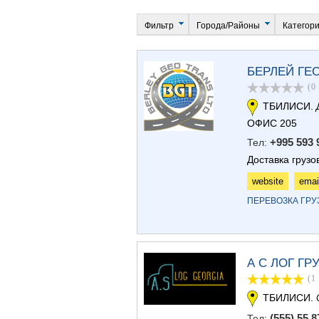
Фильтр
Города/Районы
Категор
БЕРЛЕЙ ГЕ
(0
ТБИЛИСИ.
ОФИС 205
+995 593 
Тел:
Доставка грузо
website
emai
ПЕРЕВОЗКА ГР
А С ЛОГ ГР
(1
ТБИЛИСИ.
(555) 55 8
Тел: