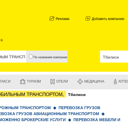
АБХАЗИЯ
ГАЛИ
АДЖАРИЯ
Реклама
Добавить компанию
БАТУМИ
КЕДА
КОБУЛЕТИ
та
ШУАХЕВИ
ХЕЛВАЧАУ
ХУЛО
По названию компании
ЧАКВИ
ГУРИЯ
ЛАНЧХУТИ
ОЗУРГЕТИ
ТАКСИ
ТУРИЗМ
ОТЕЛИ
МЕДИЦИНА
АПТЕ
ЧОХАТАУР
УРЕКИ
ОБИЛЬНЫМ ТРАНСПОРТОМ,
Тбилиси
ИМЕРЕТИЯ
БАГДАТИ
ВАНИ
ОРОЖНЫМ ТРАНСПОРТОМ ◆
ПЕРЕВОЗКА ГРУЗОВ
ЗЕСТАФО
ЕВОЗКА ГРУЗОВ АВИАЦИОННЫМ ТРАНСПОРТОМ ◆
ТЕРДЖОЛ
МОЖЕННО БРОКЕРСКИЕ УСЛУГИ ◆
ПЕРЕВОЗКА МЕБЕЛИ И
САМТРЕД