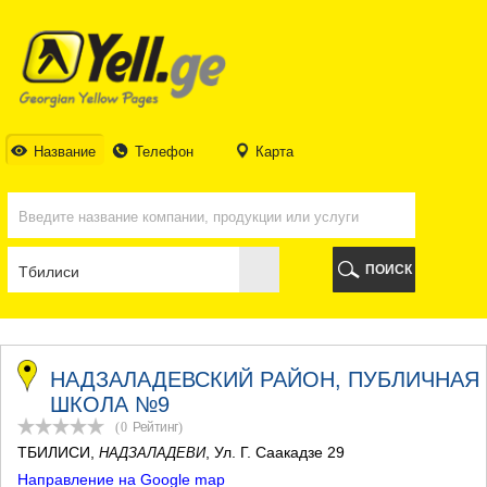
ТБИЛИСИ
ТБИЛИСИ
АБХАЗИЯ
ГАЛИ
АДЖАРИЯ
БАТУМИ
Название
Телефон
Карта
КЕДА
КОБУЛЕТИ
ШУАХЕВИ
ХЕЛВАЧАУРИ
ХУЛО
ПОИСК
ЧАКВИ
ГУРИЯ
ЛАНЧХУТИ
ОЗУРГЕТИ
ЧОХАТАУРИ
НАДЗАЛАДЕВСКИЙ РАЙОН, ПУБЛИЧНАЯ
УРЕКИ
ШКОЛА №9
ИМЕРЕТИЯ
(0
Рейтинг
)
БАГДАТИ
ТБИЛИСИ
,
, Ул. Г. Саакадзе 29
НАДЗАЛАДЕВИ
ВАНИ
Направление на Google map
ЗЕСТАФОНИ