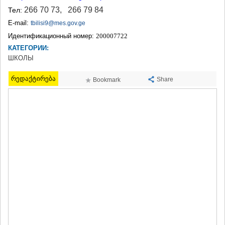
ТЕРДЖОЛА
266 70 73
,
266 79 84
Тел:
САМТРЕДИА
E-mail:
tbilisi9@mes.gov.ge
САЧХЕРЕ
Идентификационный номер:
200007722
ТКИБУЛИ
КАТЕГОРИИ:
КУТАИСИ
ЦКАЛТУБО
ШКОЛЫ
ЧИАТУРА
ХАРАГАУЛИ
რედაქტირება
Share
Bookmark
ХОНИ
КАХЕТИЯ
АХМЕТА
ГУРДЖААНИ
ДЕДОПЛИСЦКАРО
ТЕЛАВИ
ЛАГОДЕХИ
САГАРЕДЖО
СИГНАГИ
КВАРЕЛИ
ЦНОРИ
МЦХЕТА-МТИАНЕТИ
ДУШЕТИ
ТИАНЕТИ