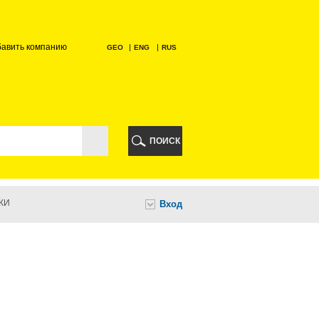
бавить компанию
GEO
ENG
RUS
РИ
ПОИСК
КИ
Вход
И
НИ
А
ИА