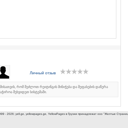
ГУДАУРИ
АХАЛГОРИ
РАЧА-ЛЕЧХ
СВАНЕТИЯ
АМБРОЛА
ЛЕНТЕХИ
ОНИ
ЦАГЕРИ
МЕГРЕЛИЯ/
СВАНЕТИЯ
АБАША
ЗУГДИДИ
МАРТВИЛ
Личный отзыв
МЕСТИА
СЕНАКИ
ПОТИ
იმისათვის, რომ შეძლოთ რეიტინგის მინიჭება და შეფასების დაწერა
ЧХОРОЦК
აჭიროა შეხვიდეთ სისტემაში.
ЦАЛЕНДЖ
ХОБИ
АНАКЛИА
999 - 2026; yell.ge, yellowpages.ge, YellowPages
в Грузии принадлежат ооо "Желтые Страни
ДЖВАРИ
САМЦХЕ-ДЖ
АДИГЕНИ