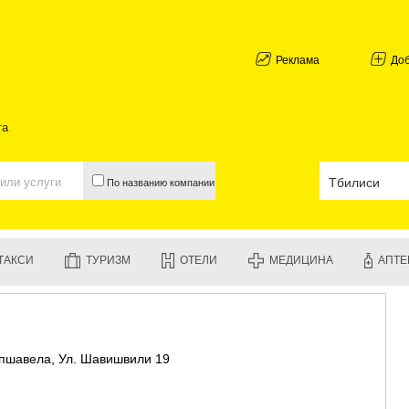
АБХАЗИЯ
ГАЛИ
АДЖАРИЯ
Реклама
До
БАТУМИ
КЕДА
КОБУЛЕТИ
та
ШУАХЕВИ
ХЕЛВАЧАУ
ХУЛО
По названию компании
ЧАКВИ
ГУРИЯ
ЛАНЧХУТИ
ОЗУРГЕТИ
ТАКСИ
ТУРИЗМ
ОТЕЛИ
МЕДИЦИНА
АПТЕ
ЧОХАТАУР
УРЕКИ
ИМЕРЕТИЯ
БАГДАТИ
ВАНИ
а-пшавела, Ул. Шавишвили 19
ЗЕСТАФО
ТЕРДЖОЛ
САМТРЕД