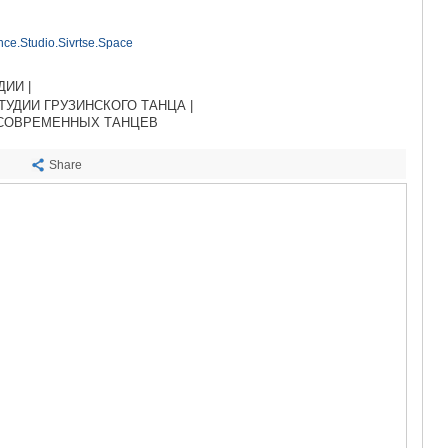
САЧХЕРЕ
ТКИБУЛИ
ce.Studio.Sivrtse.Space
КУТАИСИ
ЦКАЛТУБО
ЧИАТУРА
ИИ |
ХАРАГАУЛ
ТУДИИ ГРУЗИНСКОГО ТАНЦА |
 СОВРЕМЕННЫХ ТАНЦЕВ
ХОНИ
КАХЕТИЯ
Share
АХМЕТА
ГУРДЖАА
ДЕДОПЛИ
ТЕЛАВИ
ЛАГОДЕХИ
САГАРЕД
СИГНАГИ
КВАРЕЛИ
ЦНОРИ
МЦХЕТА-МТ
ДУШЕТИ
ТИАНЕТИ
МЦХЕТА
СТЕПАНЦМ