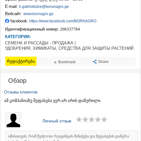
ТЕРДЖОЛА
E-mail:
k.gakhokidze@borunagro.ge
САМТРЕДИА
Вебсайт:
www.bornagro.ge
САЧХЕРЕ
facebook:
https://www.facebook.com/BORNAGRO
ТКИБУЛИ
Идентификационный номер:
206337784
КУТАИСИ
ЦКАЛТУБО
КАТЕГОРИИ:
ЧИАТУРА
СЕМЕНА И РАССАДЫ - ПРОДАЖА |
УДОБРЕНИЯ, ХИМИКАТЫ, СРЕДСТВА ДЛЯ ЗАЩИТЫ РАСТЕНИЙ
ХАРАГАУЛИ
ХОНИ
რედაქტირება
КАХЕТИЯ
Share
Bookmark
АХМЕТА
ГУРДЖААНИ
Обзор
ДЕДОПЛИСЦКАРО
ТЕЛАВИ
Отзывы клиентов
ЛАГОДЕХИ
ამ კომპანიაზე შეფასება ჯერ არ არის დაწერილი.
САГАРЕДЖО
СИГНАГИ
КВАРЕЛИ
ЦНОРИ
Личный отзыв
МЦХЕТА-МТИАНЕТИ
ДУШЕТИ
იმისათვის, რომ შეძლოთ რეიტინგის მინიჭება და შეფასების დაწერა
ТИАНЕТИ