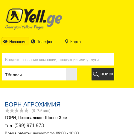
ТБИЛИСИ
ТБИЛИСИ
АБХАЗИЯ
ГАЛИ
АДЖАРИЯ
БАТУМИ
Название
Телефон
Карта
КЕДА
КОБУЛЕТИ
ШУАХЕВИ
ХЕЛВАЧАУРИ
ХУЛО
ПОИСК
ЧАКВИ
ГУРИЯ
ЛАНЧХУТИ
ОЗУРГЕТИ
ЧОХАТАУРИ
БОРН АГРОХИМИЯ
УРЕКИ
(0
Рейтинг
)
ИМЕРЕТИЯ
ГОРИ
, Цхинвалское Шоссе 3 км.
БАГДАТИ
(599) 971 973
Тел:
ВАНИ
ЗЕСТАФОНИ
Время работы:
ყოველდღე 09:00 - 18:00