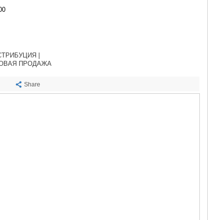
САЧХЕРЕ
00
ТКИБУЛИ
КУТАИСИ
ЦКАЛТУБО
ЧИАТУРА
ХАРАГАУЛ
СТРИБУЦИЯ |
ХОНИ
ТОВАЯ ПРОДАЖА
КАХЕТИЯ
АХМЕТА
Share
ГУРДЖАА
ДЕДОПЛИ
ТЕЛАВИ
ЛАГОДЕХИ
САГАРЕД
СИГНАГИ
КВАРЕЛИ
ЦНОРИ
МЦХЕТА-МТ
ДУШЕТИ
ТИАНЕТИ
МЦХЕТА
СТЕПАНЦМ