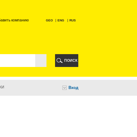
бавить компанию
GEO
ENG
RUS
РИ
ПОИСК
КИ
Вход
И
НИ
А
ИА