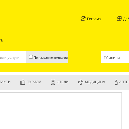
АБХАЗИЯ
ГАЛИ
АДЖАРИЯ
Реклама
До
БАТУМИ
КЕДА
КОБУЛЕТИ
та
ШУАХЕВИ
ХЕЛВАЧАУ
ХУЛО
По названию компании
ЧАКВИ
ГУРИЯ
ЛАНЧХУТИ
ОЗУРГЕТИ
ТАКСИ
ТУРИЗМ
ОТЕЛИ
МЕДИЦИНА
АПТЕ
ЧОХАТАУР
УРЕКИ
ИМЕРЕТИЯ
БАГДАТИ
ВАНИ
ЗЕСТАФО
ТЕРДЖОЛ
САМТРЕД