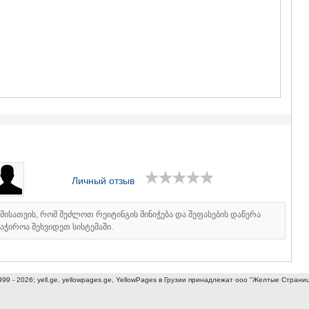
ГУДАУРИ
АХАЛГОРИ
РАЧА-ЛЕЧХ
СВАНЕТИЯ
АМБРОЛА
ЛЕНТЕХИ
ОНИ
ЦАГЕРИ
МЕГРЕЛИЯ/
СВАНЕТИЯ
АБАША
ЗУГДИДИ
МАРТВИЛ
Личный отзыв
МЕСТИА
СЕНАКИ
ПОТИ
იმისათვის, რომ შეძლოთ რეიტინგის მინიჭება და შეფასების დაწერა
ЧХОРОЦК
აჭიროა შეხვიდეთ სისტემაში.
ЦАЛЕНДЖ
ХОБИ
АНАКЛИА
ДЖВАРИ
999 - 2026; yell.ge, yellowpages.ge, YellowPages
в Грузии принадлежат ооо "Желтые Страни
САМЦХЕ-ДЖ
АДИГЕНИ