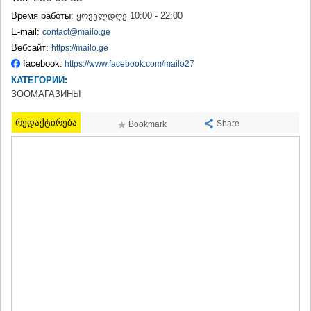
ТЕРДЖОЛА
Время работы:
ყოველდღე 10:00 - 22:00
САМТРЕДИА
E-mail:
contact@mailo.ge
САЧХЕРЕ
Вебсайт:
https://mailo.ge
ТКИБУЛИ
facebook:
https://www.facebook.com/mailo27
КУТАИСИ
КАТЕГОРИИ:
ЦКАЛТУБО
ЧИАТУРА
ЗООМАГАЗИНЫ
ХАРАГАУЛИ
ХОНИ
რედაქტირება
Share
Bookmark
КАХЕТИЯ
АХМЕТА
ГУРДЖААНИ
ДЕДОПЛИСЦКАРО
ТЕЛАВИ
ЛАГОДЕХИ
САГАРЕДЖО
СИГНАГИ
КВАРЕЛИ
ЦНОРИ
МЦХЕТА-МТИАНЕТИ
ДУШЕТИ
ТИАНЕТИ