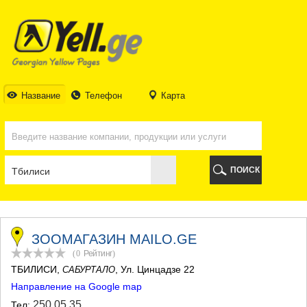
ТБИЛИСИ
ТБИЛИСИ
АБХАЗИЯ
ГАЛИ
АДЖАРИЯ
БАТУМИ
Название
Телефон
Карта
КЕДА
КОБУЛЕТИ
ШУАХЕВИ
ХЕЛВАЧАУРИ
ХУЛО
ПОИСК
ЧАКВИ
ГУРИЯ
ЛАНЧХУТИ
ОЗУРГЕТИ
ЧОХАТАУРИ
ЗООМАГАЗИН MAILO.GE
УРЕКИ
(0
Рейтинг
)
ИМЕРЕТИЯ
ТБИЛИСИ
,
, Ул. Цинцадзе 22
САБУРТАЛО
БАГДАТИ
Направление на Google map
ВАНИ
ЗЕСТАФОНИ
250 05 35
Тел: