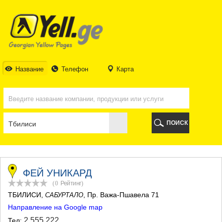
ТБИЛИСИ
ТБИЛИСИ
АБХАЗИЯ
ГАЛИ
АДЖАРИЯ
БАТУМИ
Название
Телефон
Карта
КЕДА
КОБУЛЕТИ
ШУАХЕВИ
ХЕЛВАЧАУРИ
ХУЛО
ПОИСК
ЧАКВИ
ГУРИЯ
ЛАНЧХУТИ
ОЗУРГЕТИ
ЧОХАТАУРИ
ФЕЙ УНИКАРД
УРЕКИ
(0
Рейтинг
)
ИМЕРЕТИЯ
ТБИЛИСИ
,
, Пр. Важа-Пшавела 71
САБУРТАЛО
БАГДАТИ
Направление на Google map
ВАНИ
ЗЕСТАФОНИ
2 555 222
Тел: