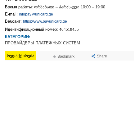
ТЕРДЖОЛА
Время работы:
ორშაბათი – პარასკევი 10:00 – 19:00
САМТРЕДИА
E-mail:
infopay@unicard.ge
САЧХЕРЕ
Вебсайт:
https://www.payunicard.ge
ТКИБУЛИ
Идентификационный номер:
404519455
КУТАИСИ
ЦКАЛТУБО
КАТЕГОРИИ:
ЧИАТУРА
ПРОВАЙДЕРЫ ПЛАТЕЖНЫХ СИСТЕМ
ХАРАГАУЛИ
ХОНИ
რედაქტირება
Share
Bookmark
КАХЕТИЯ
АХМЕТА
ГУРДЖААНИ
ДЕДОПЛИСЦКАРО
ТЕЛАВИ
ЛАГОДЕХИ
САГАРЕДЖО
СИГНАГИ
КВАРЕЛИ
ЦНОРИ
МЦХЕТА-МТИАНЕТИ
ДУШЕТИ
ТИАНЕТИ