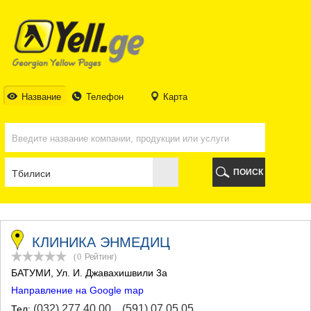
ТБИЛИСИ
ТБИЛИСИ
АБХАЗИЯ
ГАЛИ
АДЖАРИЯ
БАТУМИ
Название
Телефон
Карта
КЕДА
КОБУЛЕТИ
ШУАХЕВИ
ХЕЛВАЧАУРИ
ХУЛО
ПОИСК
ЧАКВИ
ГУРИЯ
ЛАНЧХУТИ
ОЗУРГЕТИ
ЧОХАТАУРИ
КЛИНИКА ЭНМЕДИЦ
УРЕКИ
(0
Рейтинг
)
ИМЕРЕТИЯ
БАТУМИ
, Ул. И. Джавахишвили 3а
БАГДАТИ
Направление на Google map
ВАНИ
ЗЕСТАФОНИ
(032) 277 40 00
,
(591) 07 05 05
Тел: