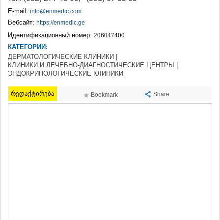
ТЕРДЖОЛА
E-mail:
info@enmedic.com
САМТРЕДИА
Вебсайт:
https://enmedic.ge
САЧХЕРЕ
Идентификационный номер:
206047400
ТКИБУЛИ
КАТЕГОРИИ:
КУТАИСИ
ЦКАЛТУБО
ДЕРМАТОЛОГИЧЕСКИЕ КЛИНИКИ |
КЛИНИКИ И ЛЕЧЕБНО-ДИАГНОСТИЧЕСКИЕ ЦЕНТРЫ |
ЧИАТУРА
ЭНДОКРИНОЛОГИЧЕСКИЕ КЛИНИКИ
ХАРАГАУЛИ
ХОНИ
რედაქტირება
Share
Bookmark
КАХЕТИЯ
АХМЕТА
ГУРДЖААНИ
ДЕДОПЛИСЦКАРО
ТЕЛАВИ
ЛАГОДЕХИ
САГАРЕДЖО
СИГНАГИ
КВАРЕЛИ
ЦНОРИ
МЦХЕТА-МТИАНЕТИ
ДУШЕТИ
ТИАНЕТИ