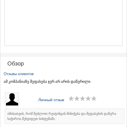
МЦХЕТА
СТЕПАНЦМИНДА (КАЗБЕГИ)
ГУДАУРИ
АХАЛГОРИ
РАЧА-ЛЕЧХУМИ/НИЖНЯЯ
СВАНЕТИЯ
АМБРОЛАУРИ
ЛЕНТЕХИ
ОНИ
ЦАГЕРИ
МЕГРЕЛИЯ/ВЕРХНЯЯ
Обзор
СВАНЕТИЯ
АБАША
Отзывы клиентов
ЗУГДИДИ
ამ კომპანიაზე შეფასება ჯერ არ არის დაწერილი.
МАРТВИЛИ
МЕСТИА
СЕНАКИ
ПОТИ
Личный отзыв
ЧХОРОЦКУ
ЦАЛЕНДЖИХА
იმისათვის, რომ შეძლოთ რეიტინგის მინიჭება და შეფასების დაწერა
ХОБИ
საჭიროა შეხვიდეთ სისტემაში.
АНАКЛИА