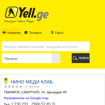
ТБИЛИСИ
ТБИЛИСИ
АБХАЗИЯ
ГАЛИ
АДЖАРИЯ
БАТУМИ
Название
Телефон
Карта
КЕДА
КОБУЛЕТИ
ШУАХЕВИ
ХЕЛВАЧАУРИ
ХУЛО
ПОИСК
ЧАКВИ
ГУРИЯ
ЛАНЧХУТИ
ОЗУРГЕТИ
ЧОХАТАУРИ
НИНО МЕДИ КЛАБ
УРЕКИ
(0
Рейтинг
)
ИМЕРЕТИЯ
ТБИЛИСИ
,
, Ул. Цинцадзе 49
САБУРТАЛО
БАГДАТИ
Направление на Google map
ВАНИ
ЗЕСТАФОНИ
2 230 233
,
(599) 57 65 31
Тел: