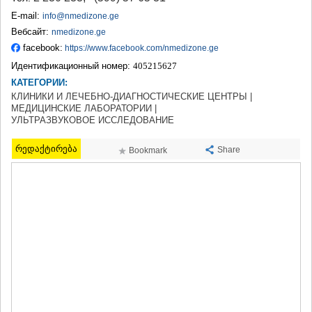
ТЕРДЖОЛА
E-mail:
info@nmedizone.ge
САМТРЕДИА
Вебсайт:
nmedizone.ge
САЧХЕРЕ
facebook:
https://www.facebook.com/nmedizone.ge
ТКИБУЛИ
Идентификационный номер:
405215627
КУТАИСИ
ЦКАЛТУБО
КАТЕГОРИИ:
ЧИАТУРА
КЛИНИКИ И ЛЕЧЕБНО-ДИАГНОСТИЧЕСКИЕ ЦЕНТРЫ |
ХАРАГАУЛИ
МЕДИЦИНСКИЕ ЛАБОРАТОРИИ |
УЛЬТРАЗВУКОВОЕ ИССЛЕДОВАНИЕ
ХОНИ
КАХЕТИЯ
რედაქტირება
Share
Bookmark
АХМЕТА
ГУРДЖААНИ
ДЕДОПЛИСЦКАРО
ТЕЛАВИ
ЛАГОДЕХИ
САГАРЕДЖО
СИГНАГИ
КВАРЕЛИ
ЦНОРИ
МЦХЕТА-МТИАНЕТИ
ДУШЕТИ
ТИАНЕТИ