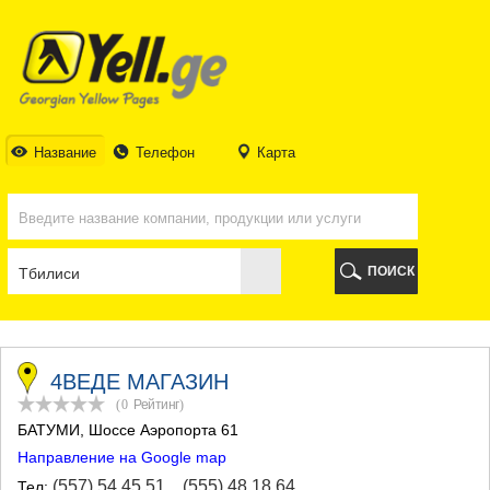
ТБИЛИСИ
ТБИЛИСИ
АБХАЗИЯ
ГАЛИ
АДЖАРИЯ
БАТУМИ
Название
Телефон
Карта
КЕДА
КОБУЛЕТИ
ШУАХЕВИ
ХЕЛВАЧАУРИ
ХУЛО
ПОИСК
ЧАКВИ
ГУРИЯ
ЛАНЧХУТИ
ОЗУРГЕТИ
ЧОХАТАУРИ
4ВЕДЕ МАГАЗИН
УРЕКИ
(0
Рейтинг
)
ИМЕРЕТИЯ
БАТУМИ
, Шоссе Аэропорта 61
БАГДАТИ
Направление на Google map
ВАНИ
ЗЕСТАФОНИ
(557) 54 45 51
,
(555) 48 18 64
Тел: