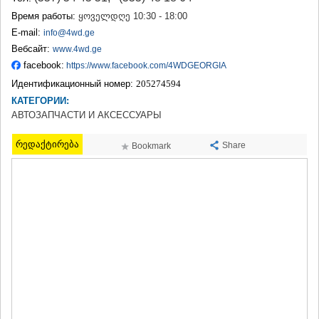
ТЕРДЖОЛА
Время работы:
ყოველდღე 10:30 - 18:00
САМТРЕДИА
E-mail:
info@4wd.ge
САЧХЕРЕ
Вебсайт:
www.4wd.ge
ТКИБУЛИ
facebook:
https://www.facebook.com/4WDGEORGIA
КУТАИСИ
ЦКАЛТУБО
Идентификационный номер:
205274594
ЧИАТУРА
КАТЕГОРИИ:
ХАРАГАУЛИ
АВТОЗАПЧАСТИ И АКСЕССУАРЫ
ХОНИ
КАХЕТИЯ
რედაქტირება
Share
Bookmark
АХМЕТА
ГУРДЖААНИ
ДЕДОПЛИСЦКАРО
ТЕЛАВИ
ЛАГОДЕХИ
САГАРЕДЖО
СИГНАГИ
КВАРЕЛИ
ЦНОРИ
МЦХЕТА-МТИАНЕТИ
ДУШЕТИ
ТИАНЕТИ