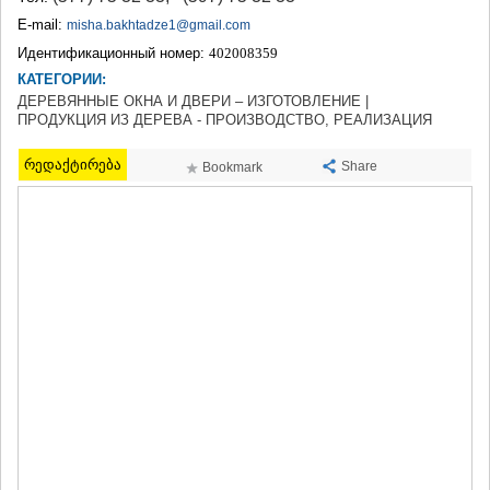
ТЕРДЖОЛА
E-mail:
misha.bakhtadze1@gmail.com
САМТРЕДИА
Идентификационный номер:
402008359
САЧХЕРЕ
КАТЕГОРИИ:
ТКИБУЛИ
ДЕРЕВЯННЫЕ ОКНА И ДВЕРИ – ИЗГОТОВЛЕНИЕ |
КУТАИСИ
ПРОДУКЦИЯ ИЗ ДЕРЕВА - ПРОИЗВОДСТВО, РЕАЛИЗАЦИЯ
ЦКАЛТУБО
ЧИАТУРА
რედაქტირება
Share
Bookmark
ХАРАГАУЛИ
ХОНИ
КАХЕТИЯ
АХМЕТА
ГУРДЖААНИ
ДЕДОПЛИСЦКАРО
ТЕЛАВИ
ЛАГОДЕХИ
САГАРЕДЖО
СИГНАГИ
КВАРЕЛИ
ЦНОРИ
МЦХЕТА-МТИАНЕТИ
ДУШЕТИ
ТИАНЕТИ