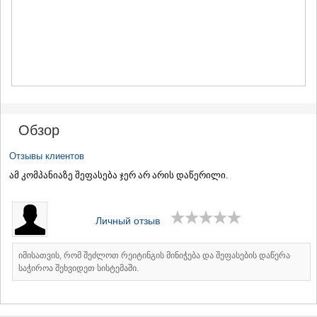
МЦХЕТА
СТЕПАНЦМИНДА (КАЗБЕГИ)
ГУДАУРИ
АХАЛГОРИ
РАЧА-ЛЕЧХУМИ/НИЖНЯЯ
СВАНЕТИЯ
АМБРОЛАУРИ
ЛЕНТЕХИ
ОНИ
Обзор
ЦАГЕРИ
МЕГРЕЛИЯ/ВЕРХНЯЯ
Отзывы клиентов
СВАНЕТИЯ
ამ კომპანიაზე შეფასება ჯერ არ არის დაწერილი.
АБАША
ЗУГДИДИ
МАРТВИЛИ
МЕСТИА
Личный отзыв
СЕНАКИ
ПОТИ
იმისათვის, რომ შეძლოთ რეიტინგის მინიჭება და შეფასების დაწერა
ЧХОРОЦКУ
საჭიროა შეხვიდეთ სისტემაში.
ЦАЛЕНДЖИХА
ХОБИ
АНАКЛИА