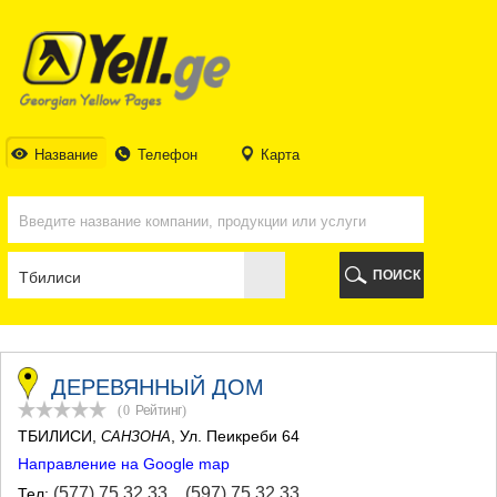
ТБИЛИСИ
ТБИЛИСИ
АБХАЗИЯ
ГАЛИ
АДЖАРИЯ
БАТУМИ
Название
Телефон
Карта
КЕДА
КОБУЛЕТИ
ШУАХЕВИ
ХЕЛВАЧАУРИ
ХУЛО
ПОИСК
ЧАКВИ
ГУРИЯ
ЛАНЧХУТИ
ОЗУРГЕТИ
ЧОХАТАУРИ
ДЕРЕВЯННЫЙ ДОМ
УРЕКИ
(0
Рейтинг
)
ИМЕРЕТИЯ
ТБИЛИСИ
,
, Ул. Пеикреби 64
САНЗОНА
БАГДАТИ
Направление на Google map
ВАНИ
ЗЕСТАФОНИ
(577) 75 32 33
,
(597) 75 32 33
Тел: