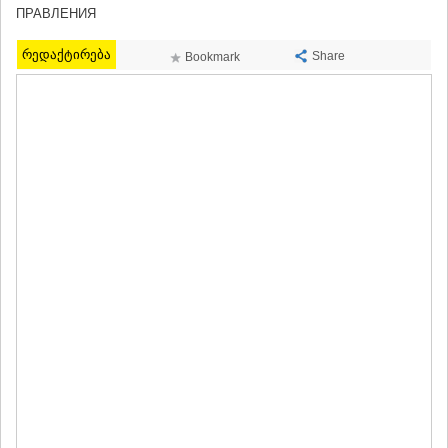
ПРАВЛЕНИЯ
ТЕРДЖОЛА
САМТРЕДИА
რედაქტირება
САЧХЕРЕ
Share
Bookmark
ТКИБУЛИ
КУТАИСИ
ЦКАЛТУБО
ЧИАТУРА
ХАРАГАУЛИ
ХОНИ
КАХЕТИЯ
АХМЕТА
ГУРДЖААНИ
ДЕДОПЛИСЦКАРО
ТЕЛАВИ
ЛАГОДЕХИ
САГАРЕДЖО
СИГНАГИ
КВАРЕЛИ
ЦНОРИ
МЦХЕТА-МТИАНЕТИ
ДУШЕТИ
ТИАНЕТИ