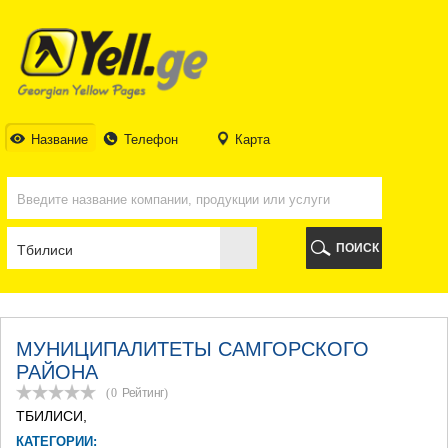
ТБИЛИСИ
ТБИЛИСИ
АБХАЗИЯ
ГАЛИ
АДЖАРИЯ
БАТУМИ
Название
Телефон
Карта
КЕДА
КОБУЛЕТИ
ШУАХЕВИ
ХЕЛВАЧАУРИ
ХУЛО
ПОИСК
ЧАКВИ
ГУРИЯ
ЛАНЧХУТИ
ОЗУРГЕТИ
ЧОХАТАУРИ
МУНИЦИПАЛИТЕТЫ САМГОРСКОГО
УРЕКИ
РАЙОНА
ИМЕРЕТИЯ
(0
Рейтинг
)
БАГДАТИ
ТБИЛИСИ
,
ВАНИ
КАТЕГОРИИ:
ЗЕСТАФОНИ