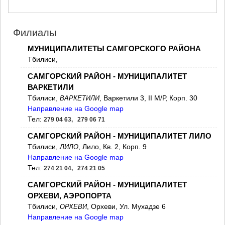
МЦХЕТА
СТЕПАНЦМИНДА (КАЗБЕГИ)
ГУДАУРИ
Филиалы
АХАЛГОРИ
РАЧА-ЛЕЧХУМИ/НИЖНЯЯ
МУНИЦИПАЛИТЕТЫ САМГОРСКОГО РАЙОНА
СВАНЕТИЯ
Тбилиси,
АМБРОЛАУРИ
САМГОРСКИЙ РАЙОН - МУНИЦИПАЛИТЕТ
ЛЕНТЕХИ
ВАРКЕТИЛИ
ОНИ
ЦАГЕРИ
Тбилиси,
, Варкетили 3, II М/Р, Корп. 30
ВАРКЕТИЛИ
МЕГРЕЛИЯ/ВЕРХНЯЯ
Направление на Google map
СВАНЕТИЯ
Тел:
279 04 63, 279 06 71
АБАША
САМГОРСКИЙ РАЙОН - МУНИЦИПАЛИТЕТ ЛИЛО
ЗУГДИДИ
МАРТВИЛИ
Тбилиси,
, Лило, Кв. 2, Корп. 9
ЛИЛО
МЕСТИА
Направление на Google map
СЕНАКИ
Тел:
274 21 04, 274 21 05
ПОТИ
САМГОРСКИЙ РАЙОН - МУНИЦИПАЛИТЕТ
ЧХОРОЦКУ
ОРХЕВИ, АЭРОПОРТА
ЦАЛЕНДЖИХА
Тбилиси,
, Орхеви, Ул. Мухадзе 6
ХОБИ
ОРХЕВИ
АНАКЛИА
Направление на Google map