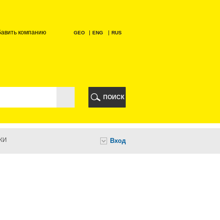
бавить компанию
GEO
ENG
RUS
РИ
ПОИСК
КИ
Вход
И
НИ
А
ИА