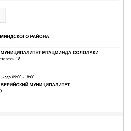
ГУДАУРИ
АХАЛГОРИ
РАЧА-ЛЕЧХ
СВАНЕТИЯ
АМБРОЛА
ЛЕНТЕХИ
МИНДСКОГО РАЙОНА
ОНИ
ЦАГЕРИ
МЕГРЕЛИЯ/
- МУНИЦИПАЛИТЕТ МТАЦМИНДА-СОЛОЛАКИ
СВАНЕТИЯ
уставели 18
АБАША
ЗУГДИДИ
МАРТВИЛ
МЕСТИА
კევი 09:00 - 18:00
СЕНАКИ
 ВЕРИЙСКИЙ МУНИЦИПАЛИТЕТ
ПОТИ
29
ЧХОРОЦК
ЦАЛЕНДЖ
ХОБИ
АНАКЛИА
ДЖВАРИ
САМЦХЕ-ДЖ
АДИГЕНИ