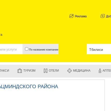
АБХАЗИЯ
ГАЛИ
АДЖАРИЯ
Реклама
До
БАТУМИ
КЕДА
КОБУЛЕТИ
та
ШУАХЕВИ
ХЕЛВАЧАУ
ХУЛО
По названию компании
ЧАКВИ
ГУРИЯ
ЛАНЧХУТИ
ОЗУРГЕТИ
ТАКСИ
ТУРИЗМ
ОТЕЛИ
МЕДИЦИНА
АПТЕ
ЧОХАТАУР
УРЕКИ
ИМЕРЕТИЯ
АЦМИНДСКОГО РАЙОНА
БАГДАТИ
ВАНИ
ЗЕСТАФО
ТЕРДЖОЛ
САМТРЕД