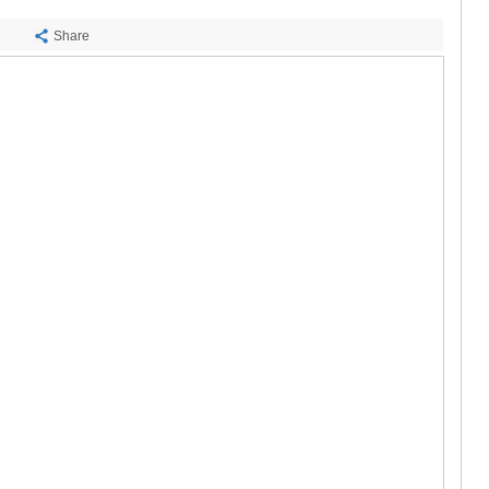
САЧХЕРЕ
ТКИБУЛИ
Share
КУТАИСИ
ЦКАЛТУБО
ЧИАТУРА
ХАРАГАУЛ
ХОНИ
КАХЕТИЯ
АХМЕТА
ГУРДЖАА
ДЕДОПЛИ
ТЕЛАВИ
ЛАГОДЕХИ
САГАРЕД
СИГНАГИ
КВАРЕЛИ
ЦНОРИ
МЦХЕТА-МТ
ДУШЕТИ
ТИАНЕТИ
МЦХЕТА
СТЕПАНЦМ