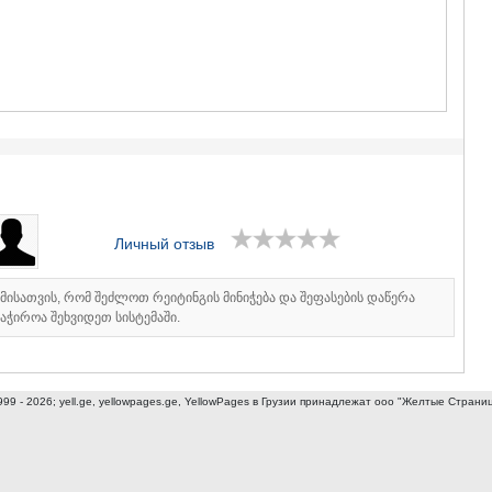
ГУДАУРИ
АХАЛГОРИ
РАЧА-ЛЕЧХ
СВАНЕТИЯ
АМБРОЛА
ЛЕНТЕХИ
ОНИ
ЦАГЕРИ
МЕГРЕЛИЯ/
СВАНЕТИЯ
АБАША
Личный отзыв
ЗУГДИДИ
МАРТВИЛ
МЕСТИА
იმისათვის, რომ შეძლოთ რეიტინგის მინიჭება და შეფასების დაწერა
СЕНАКИ
აჭიროა შეხვიდეთ სისტემაში.
ПОТИ
ЧХОРОЦК
ЦАЛЕНДЖ
ХОБИ
999 - 2026; yell.ge, yellowpages.ge, YellowPages
в Грузии принадлежат ооо "Желтые Страни
АНАКЛИА
ДЖВАРИ
САМЦХЕ-ДЖ
АДИГЕНИ