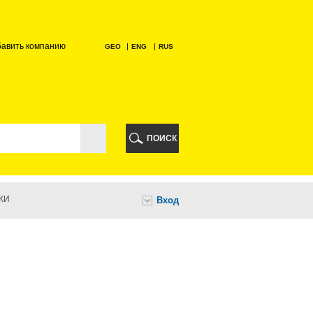
бавить компанию
GEO
ENG
RUS
РИ
ПОИСК
КИ
Вход
И
НИ
А
ИА