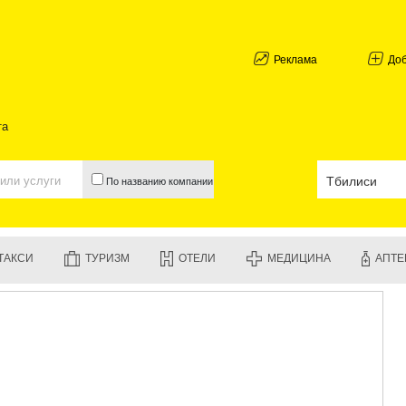
АБХАЗИЯ
ГАЛИ
АДЖАРИЯ
Реклама
До
БАТУМИ
КЕДА
КОБУЛЕТИ
та
ШУАХЕВИ
ХЕЛВАЧАУ
ХУЛО
По названию компании
ЧАКВИ
ГУРИЯ
ЛАНЧХУТИ
ОЗУРГЕТИ
ТАКСИ
ТУРИЗМ
ОТЕЛИ
МЕДИЦИНА
АПТЕ
ЧОХАТАУР
УРЕКИ
ИМЕРЕТИЯ
БАГДАТИ
ВАНИ
ЗЕСТАФО
ТЕРДЖОЛ
САМТРЕД