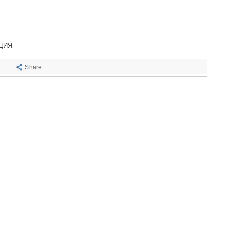
САЧХЕРЕ
ТКИБУЛИ
КУТАИСИ
ЦКАЛТУБО
ЧИАТУРА
ЦИЯ
ХАРАГАУЛ
ХОНИ
Share
КАХЕТИЯ
АХМЕТА
ГУРДЖАА
ДЕДОПЛИ
ТЕЛАВИ
ЛАГОДЕХИ
САГАРЕД
СИГНАГИ
КВАРЕЛИ
ЦНОРИ
МЦХЕТА-МТ
ДУШЕТИ
ТИАНЕТИ
МЦХЕТА
СТЕПАНЦМ