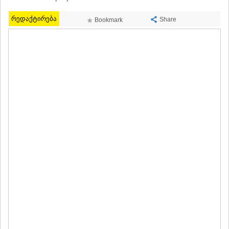
МЦХЕТА
СТЕПАНЦМИНДА (КАЗБЕГИ)
რედაქტირება
Share
Bookmark
ГУДАУРИ
АХАЛГОРИ
РАЧА-ЛЕЧХУМИ/НИЖНЯЯ
СВАНЕТИЯ
АМБРОЛАУРИ
ЛЕНТЕХИ
ОНИ
ЦАГЕРИ
МЕГРЕЛИЯ/ВЕРХНЯЯ
СВАНЕТИЯ
АБАША
ЗУГДИДИ
МАРТВИЛИ
МЕСТИА
СЕНАКИ
ПОТИ
ЧХОРОЦКУ
ЦАЛЕНДЖИХА
ХОБИ
АНАКЛИА