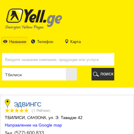
ТБИЛИСИ
ТБИЛИСИ
АБХАЗИЯ
ГАЛИ
АДЖАРИЯ
БАТУМИ
Название
Телефон
Карта
КЕДА
КОБУЛЕТИ
ШУАХЕВИ
ХЕЛВАЧАУРИ
ХУЛО
ПОИСК
ЧАКВИ
ГУРИЯ
ЛАНЧХУТИ
ОЗУРГЕТИ
ЧОХАТАУРИ
ЭДВИНГС
УРЕКИ
(3
Рейтинг
)
ИМЕРЕТИЯ
ТБИЛИСИ
,
, ул. Э. Тавадзе 42
САНЗОНА
БАГДАТИ
Направление на Google map
ВАНИ
ЗЕСТАФОНИ
(577) 600 833
Тел: