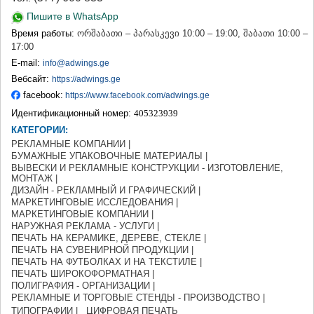
ТЕРДЖОЛА
Пишите в WhatsApp
САМТРЕДИА
Время работы:
ორშაბათი – პარასკევი 10:00 – 19:00, შაბათი 10:00 –
САЧХЕРЕ
17:00
ТКИБУЛИ
E-mail:
info@adwings.ge
КУТАИСИ
Вебсайт:
https://adwings.ge
ЦКАЛТУБО
facebook:
ЧИАТУРА
https://www.facebook.com/adwings.ge
ХАРАГАУЛИ
Идентификационный номер:
405323939
ХОНИ
КАТЕГОРИИ:
КАХЕТИЯ
РЕКЛАМНЫЕ КОМПАНИИ |
АХМЕТА
БУМАЖНЫЕ УПАКОВОЧНЫЕ МАТЕРИАЛЫ |
ГУРДЖААНИ
ВЫВЕСКИ И РЕКЛАМНЫЕ КОНСТРУКЦИИ - ИЗГОТОВЛЕНИЕ,
МОНТАЖ |
ДЕДОПЛИСЦКАРО
ДИЗАЙН - РЕКЛАМНЫЙ И ГРАФИЧЕСКИЙ |
ТЕЛАВИ
МАРКЕТИНГОВЫЕ ИССЛЕДОВАНИЯ |
ЛАГОДЕХИ
МАРКЕТИНГОВЫЕ КОМПАНИИ |
САГАРЕДЖО
НАРУЖНАЯ РЕКЛАМА - УСЛУГИ |
СИГНАГИ
ПЕЧАТЬ НА КЕРАМИКЕ, ДЕРЕВЕ, СТЕКЛЕ |
ПЕЧАТЬ НА СУВЕНИРНОЙ ПРОДУКЦИИ |
КВАРЕЛИ
ПЕЧАТЬ НА ФУТБОЛКАХ И НА ТЕКСТИЛЕ |
ЦНОРИ
ПЕЧАТЬ ШИРОКОФОРМАТНАЯ |
МЦХЕТА-МТИАНЕТИ
ПОЛИГРАФИЯ - ОРГАНИЗАЦИИ |
ДУШЕТИ
РЕКЛАМНЫЕ И ТОРГОВЫЕ СТЕНДЫ - ПРОИЗВОДСТВО |
ТИАНЕТИ
ТИПОГРАФИИ |
ЦИФРОВАЯ ПЕЧАТЬ