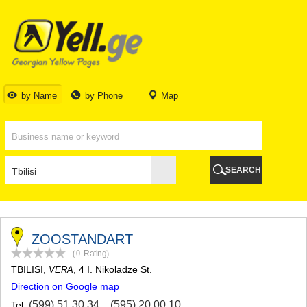
TBILISI
TBILISI
ABKHAZIA
GALI
ADJARA
BATUMI
by Name
by Phone
Map
KEDA
KOBULETI
SHUAKHEVI
KHELVACHAURI
KHULO
SEARCH
CHAKVI
GURIA
LANCHKHUTI
OZURGETI
CHOKHATAURI
ZOOSTANDART
UREKI
(0
Rating
)
IMERETI
TBILISI
,
, 4 I. Nikoladze St.
VERA
BAGHDATI
Direction on Google map
VANI
ZESTAPONI
(599) 51 30 34
,
(595) 20 00 10
Tel: