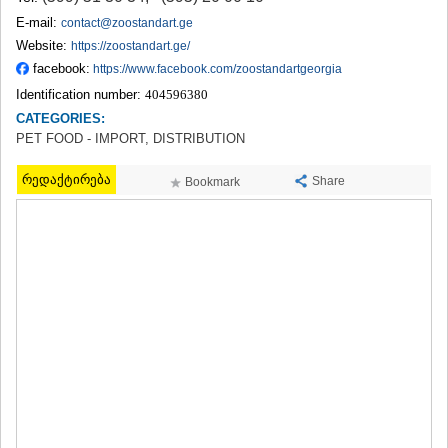
TERJOLA
E-mail:
contact@zoostandart.ge
SAMTREDIA
Website:
https://zoostandart.ge/
SACHKHERE
facebook:
https://www.facebook.com/zoostandartgeorgia
TKIBULI
Identification number:
404596380
KUTAISI
TSKALTUBO
CATEGORIES:
CHIATURA
PET FOOD - IMPORT, DISTRIBUTION
KHARAGAULI
KHONI
რედაქტირება
Share
Bookmark
KAKHETI
AKHMETA
GURJAANI
DEDOPLISTSKARO
TELAVI
LAGODEKHI
SAGAREJO
SIGNAGI
KVARELI
TSNORI
MTSKHETA-MTIANETI
DUSHETI
TIANETI