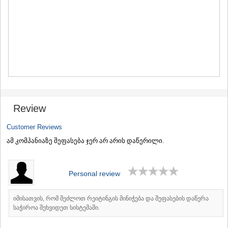
MTSKHETA
STEPANTSMINDA (KAZBEGI)
GUDAURI
AKHALGORI
RACHA-LECHKHUMI/KVEMO
SVANETI
AMBROLAURI
LENTEKHI
ONI
TSAGERI
Review
SAMEGRELO/ZEMO SVANETI
ABASHA
Customer Reviews
ZUGDIDI
ამ კომპანიაზე შეფასება ჯერ არ არის დაწერილი.
MARTVILI
MESTIA
SENAKI
POTI
Personal review
CHKHOROTSKU
TSALENJIKHA
იმისათვის, რომ შეძლოთ რეიტინგის მინიჭება და შეფასების დაწერა
KHOBI
საჭიროა შეხვიდეთ სისტემაში.
ANAKLIA
JVARI