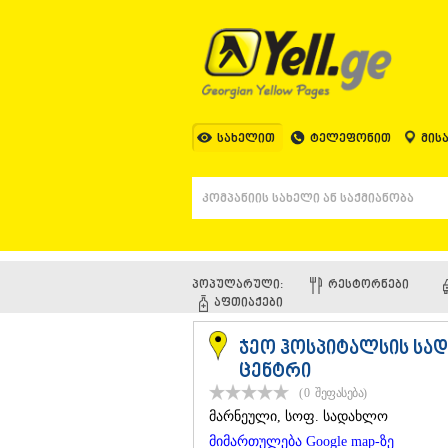
სახელით
ტელეფონით
მის
პოპულარული:
ᲠᲔᲡᲢᲝᲠᲜᲔᲑᲘ
ᲐᲤᲗᲘᲐᲥᲔᲑᲘ
ჯეო ჰოსპიტალსის ს
ცენტრი
(0
შეფასება
)
ᲛᲐᲠᲜᲔᲣᲚᲘ
, სოფ. სადახლო
მიმართულება Google map-ზე