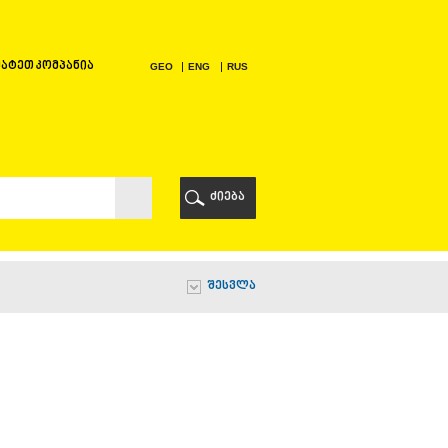
ატეთ კომპანია
GEO
ENG
RUS
Ი
ᲠᲘ
ძიება
Ი
შესვლა
Ი
Ი
Ა