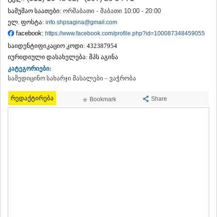
ᲗᲔᲠᲯᲝᲚᲐ
სამუშაო საათები:
ორშაბათი - შაბათი 10:00 - 20:00
ᲡᲐᲛᲢᲠᲔᲓᲘᲐ
ელ. ფოსტა:
info.shpsagina@gmail.com
ᲡᲐᲩᲮᲔᲠᲔ
facebook:
https://www.facebook.com/profile.php?id=100087348459055
ᲢᲧᲘᲑᲣᲚᲘ
საიდენტიფიკაციო კოდი:
432387954
ᲥᲣᲗᲐᲘᲡᲘ
ᲬᲧᲐᲚᲢᲣᲑᲝ
იურიდიული დასახელება:
შპს აგინა
ᲭᲘᲐᲗᲣᲠᲐ
კატეგორიები:
ᲮᲐᲠᲐᲒᲐᲣᲚᲘ
სამედიცინო სახარჯი მასალები – ვაჭრობა
ᲮᲝᲜᲘ
ᲙᲐᲮᲔᲗᲘ
რედაქტირება
Share
Bookmark
ᲐᲮᲛᲔᲢᲐ
ᲒᲣᲠᲯᲐᲐᲜᲘ
ᲓᲔᲓᲝᲤᲚᲘᲡᲬᲧᲐᲠᲝ
ᲗᲔᲚᲐᲕᲘ
ᲚᲐᲒᲝᲓᲔᲮᲘ
ᲡᲐᲒᲐᲠᲔᲯᲝ
ᲡᲘᲦᲜᲐᲦᲘ
ᲧᲕᲐᲠᲔᲚᲘ
ᲬᲜᲝᲠᲘ
ᲛᲪᲮᲔᲗᲐ–ᲛᲗᲘᲐᲜᲔᲗᲘ
ᲓᲣᲨᲔᲗᲘ
ᲗᲘᲐᲜᲔᲗᲘ