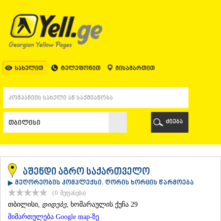
ᲗᲑᲘᲚᲘᲡᲘ
ᲗᲑᲘᲚᲘᲡᲘ
ᲐᲤᲮᲐᲖᲔᲗᲘ
ᲒᲐᲚᲘ
ᲐᲭᲐᲠᲐ
ᲑᲐᲗᲣᲛᲘ
სახელით
ტელეფონით
მისამართით
ᲥᲔᲓᲐ
ᲥᲝᲑᲣᲚᲔᲗᲘ
ᲨᲣᲐᲮᲔᲕᲘ
ᲮᲔᲚᲕᲐᲩᲐᲣᲠᲘ
ᲮᲣᲚᲝ
ძიება
ᲩᲐᲥᲕᲘ
ᲒᲣᲠᲘᲐ
ᲚᲐᲜᲩᲮᲣᲗᲘ
ᲝᲖᲣᲠᲒᲔᲗᲘ
ᲩᲝᲮᲐᲢᲐᲣᲠᲘ
აშენდი აგრო საქართველო
ᲣᲠᲔᲙᲘ
▶ მეღორეობის კომპლექსი. ღორის ხორცის წარმოება
ᲘᲛᲔᲠᲔᲗᲘ
(0
შეფასება
)
ᲑᲐᲦᲓᲐᲗᲘ
ᲗᲑᲘᲚᲘᲡᲘ
,
დიდუბე
, ხოშარაულის ქუჩა 29
ᲕᲐᲜᲘ
მიმართულება Google map-ზე
ᲖᲔᲡᲢᲐᲤᲝᲜᲘ