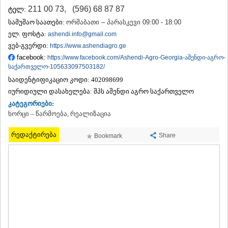
ᲗᲔᲠᲯᲝᲚᲐ
211 00 73
,
(596) 68 87 87
ტელ:
ᲡᲐᲛᲢᲠᲔᲓᲘᲐ
სამუშაო საათები:
ორშაბათი – პარასკევი 09:00 - 18:00
ᲡᲐᲩᲮᲔᲠᲔ
ელ. ფოსტა:
ashendi.info@gmail.com
ᲢᲧᲘᲑᲣᲚᲘ
ვებ-გვერდი:
https://www.ashendiagro.ge
ᲥᲣᲗᲐᲘᲡᲘ
facebook:
https://www.facebook.com/Ashendi-Agro-Georgia-აშენდი-აგრო-
ᲬᲧᲐᲚᲢᲣᲑᲝ
საქართველო-105633097503182/
ᲭᲘᲐᲗᲣᲠᲐ
ᲮᲐᲠᲐᲒᲐᲣᲚᲘ
საიდენტიფიკაციო კოდი:
402098699
ᲮᲝᲜᲘ
იურიდიული დასახელება:
შპს აშენდი აგრო საქართველო
ᲙᲐᲮᲔᲗᲘ
კატეგორიები:
ᲐᲮᲛᲔᲢᲐ
ხორცი – წარმოება, რეალიზაცია
ᲒᲣᲠᲯᲐᲐᲜᲘ
ᲓᲔᲓᲝᲤᲚᲘᲡᲬᲧᲐᲠᲝ
რედაქტირება
Share
Bookmark
ᲗᲔᲚᲐᲕᲘ
ᲚᲐᲒᲝᲓᲔᲮᲘ
ᲡᲐᲒᲐᲠᲔᲯᲝ
ᲡᲘᲦᲜᲐᲦᲘ
ᲧᲕᲐᲠᲔᲚᲘ
ᲬᲜᲝᲠᲘ
ᲛᲪᲮᲔᲗᲐ–ᲛᲗᲘᲐᲜᲔᲗᲘ
ᲓᲣᲨᲔᲗᲘ
ᲗᲘᲐᲜᲔᲗᲘ