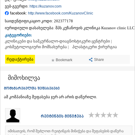
ᲗᲔᲠᲯᲝᲚᲐ
ვებ-გვერდი:
https://kuzanov.com
ᲡᲐᲛᲢᲠᲔᲓᲘᲐ
facebook:
http://www.facebook.com/KuzanovClinic
ᲡᲐᲩᲮᲔᲠᲔ
საიდენტიფიკაციო კოდი:
202377178
ᲢᲧᲘᲑᲣᲚᲘ
იურიდიული დასახელება:
შპს კუზანოვის კლინიკა Kuzanov clinic LLC
ᲥᲣᲗᲐᲘᲡᲘ
ᲬᲧᲐᲚᲢᲣᲑᲝ
კატეგორიები:
ᲭᲘᲐᲗᲣᲠᲐ
კლინიკები და სამკურნალო-დიაგნოსტიკური ცენტრები |
ᲮᲐᲠᲐᲒᲐᲣᲚᲘ
კოსმეტოლოგიური მომსახურება |
პლასტიკური ქირურგია
ᲮᲝᲜᲘ
ᲙᲐᲮᲔᲗᲘ
რედაქტირება
Share
Bookmark
ᲐᲮᲛᲔᲢᲐ
ᲒᲣᲠᲯᲐᲐᲜᲘ
მიმოხილვა
ᲓᲔᲓᲝᲤᲚᲘᲡᲬᲧᲐᲠᲝ
ᲗᲔᲚᲐᲕᲘ
მომხმარებელთა შეფასებები
ᲚᲐᲒᲝᲓᲔᲮᲘ
ᲡᲐᲒᲐᲠᲔᲯᲝ
ამ კომპანიაზე შეფასება ჯერ არ არის დაწერილი.
ᲡᲘᲦᲜᲐᲦᲘ
ᲧᲕᲐᲠᲔᲚᲘ
ᲬᲜᲝᲠᲘ
რეიტინგის მინიჭება
ᲛᲪᲮᲔᲗᲐ–ᲛᲗᲘᲐᲜᲔᲗᲘ
ᲓᲣᲨᲔᲗᲘ
იმისათვის, რომ შეძლოთ რეიტინგის მინიჭება და შეფასების დაწერა
ᲗᲘᲐᲜᲔᲗᲘ