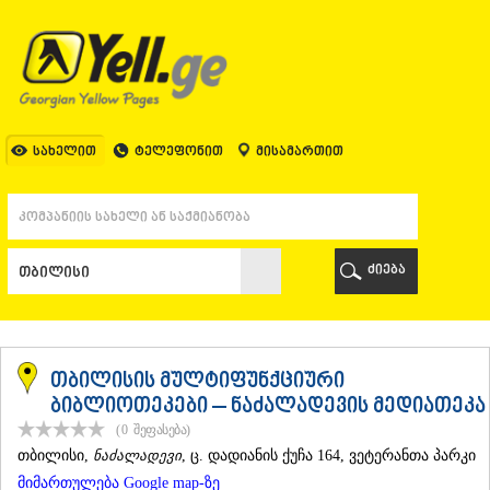
ᲗᲑᲘᲚᲘᲡᲘ
ᲗᲑᲘᲚᲘᲡᲘ
ᲐᲤᲮᲐᲖᲔᲗᲘ
ᲒᲐᲚᲘ
ᲐᲭᲐᲠᲐ
ᲑᲐᲗᲣᲛᲘ
სახელით
ტელეფონით
მისამართით
ᲥᲔᲓᲐ
ᲥᲝᲑᲣᲚᲔᲗᲘ
ᲨᲣᲐᲮᲔᲕᲘ
ᲮᲔᲚᲕᲐᲩᲐᲣᲠᲘ
ᲮᲣᲚᲝ
ძიება
ᲩᲐᲥᲕᲘ
ᲒᲣᲠᲘᲐ
ᲚᲐᲜᲩᲮᲣᲗᲘ
ᲝᲖᲣᲠᲒᲔᲗᲘ
ᲩᲝᲮᲐᲢᲐᲣᲠᲘ
თბილისის მულტიფუნქციური
ᲣᲠᲔᲙᲘ
ბიბლიოთეკები – ნაძალადევის მედიათეკა
ᲘᲛᲔᲠᲔᲗᲘ
(0
შეფასება
)
ᲑᲐᲦᲓᲐᲗᲘ
ᲗᲑᲘᲚᲘᲡᲘ
,
ნაძალადევი
, ც. დადიანის ქუჩა 164, ვეტერანთა პარკი
ᲕᲐᲜᲘ
მიმართულება Google map-ზე
ᲖᲔᲡᲢᲐᲤᲝᲜᲘ