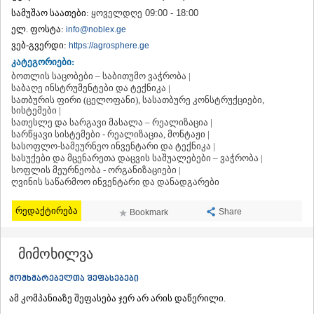
ᲗᲔᲠᲯᲝᲚᲐ
სამუშაო საათები:
ყოველდღე 09:00 - 18:00
ᲡᲐᲛᲢᲠᲔᲓᲘᲐ
ელ. ფოსტა:
info@noblex.ge
ᲡᲐᲩᲮᲔᲠᲔ
ვებ-გვერდი:
https://agrosphere.ge
ᲢᲧᲘᲑᲣᲚᲘ
კატეგორიები:
ᲥᲣᲗᲐᲘᲡᲘ
ბოთლის საცობები – საბითუმო ვაჭრობა |
ᲬᲧᲐᲚᲢᲣᲑᲝ
საბაღე ინსტრუმენტები და ტექნიკა |
ᲭᲘᲐᲗᲣᲠᲐ
სათბურის ფირი (ცელოფანი), სასათბურე კონსტრუქციები,
ᲮᲐᲠᲐᲒᲐᲣᲚᲘ
სისტემები |
სათესლე და სარგავი მასალა – რეალიზაცია |
ᲮᲝᲜᲘ
სარწყავი სისტემები - რეალიზაცია, მონტაჟი |
ᲙᲐᲮᲔᲗᲘ
სასოფლო-სამეურნეო ინვენტარი და ტექნიკა |
ᲐᲮᲛᲔᲢᲐ
სასუქები და მცენარეთა დაცვის საშუალებები – ვაჭრობა |
ᲒᲣᲠᲯᲐᲐᲜᲘ
სოფლის მეურნეობა - ორგანიზაციები |
ᲓᲔᲓᲝᲤᲚᲘᲡᲬᲧᲐᲠᲝ
ღვინის საწარმოო ინვენტარი და დანადგარები
ᲗᲔᲚᲐᲕᲘ
ᲚᲐᲒᲝᲓᲔᲮᲘ
რედაქტირება
Share
Bookmark
ᲡᲐᲒᲐᲠᲔᲯᲝ
ᲡᲘᲦᲜᲐᲦᲘ
მიმოხილვა
ᲧᲕᲐᲠᲔᲚᲘ
ᲬᲜᲝᲠᲘ
მომხმარებელთა შეფასებები
ᲛᲪᲮᲔᲗᲐ–ᲛᲗᲘᲐᲜᲔᲗᲘ
ᲓᲣᲨᲔᲗᲘ
ამ კომპანიაზე შეფასება ჯერ არ არის დაწერილი.
ᲗᲘᲐᲜᲔᲗᲘ