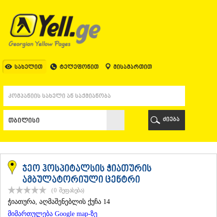
ᲗᲑᲘᲚᲘᲡᲘ
ᲗᲑᲘᲚᲘᲡᲘ
ᲐᲤᲮᲐᲖᲔᲗᲘ
ᲒᲐᲚᲘ
ᲐᲭᲐᲠᲐ
ᲑᲐᲗᲣᲛᲘ
სახელით
ტელეფონით
მისამართით
ᲥᲔᲓᲐ
ᲥᲝᲑᲣᲚᲔᲗᲘ
ᲨᲣᲐᲮᲔᲕᲘ
ᲮᲔᲚᲕᲐᲩᲐᲣᲠᲘ
ᲮᲣᲚᲝ
ძიება
ᲩᲐᲥᲕᲘ
ᲒᲣᲠᲘᲐ
ᲚᲐᲜᲩᲮᲣᲗᲘ
ᲝᲖᲣᲠᲒᲔᲗᲘ
ᲩᲝᲮᲐᲢᲐᲣᲠᲘ
ჯეო ჰოსპიტალსის ჭიათურის
ᲣᲠᲔᲙᲘ
ამბულატორიული ცენტრი
ᲘᲛᲔᲠᲔᲗᲘ
(0
შეფასება
)
ᲑᲐᲦᲓᲐᲗᲘ
ᲭᲘᲐᲗᲣᲠᲐ
, აღმაშენებლის ქუჩა 14
ᲕᲐᲜᲘ
მიმართულება Google map-ზე
ᲖᲔᲡᲢᲐᲤᲝᲜᲘ