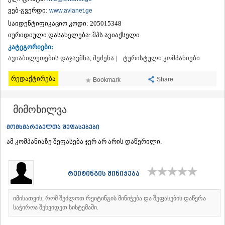
ᲗᲔᲠᲯᲝᲚᲐ
ვებ-გვერდი:
www.avianet.ge
ᲡᲐᲛᲢᲠᲔᲓᲘᲐ
საიდენტიფიკაციო კოდი:
205015348
ᲡᲐᲩᲮᲔᲠᲔ
იურიდიული დასახელება:
შპს ავიაქსელი
ᲢᲧᲘᲑᲣᲚᲘ
კატეგორიები:
ᲥᲣᲗᲐᲘᲡᲘ
ᲬᲧᲐᲚᲢᲣᲑᲝ
ავიაბილეთების დაჯავშნა, შეძენა |
ტურისტული კომპანიები
ᲭᲘᲐᲗᲣᲠᲐ
ᲮᲐᲠᲐᲒᲐᲣᲚᲘ
რედაქტირება
Share
Bookmark
ᲮᲝᲜᲘ
ᲙᲐᲮᲔᲗᲘ
მიმოხილვა
ᲐᲮᲛᲔᲢᲐ
ᲒᲣᲠᲯᲐᲐᲜᲘ
მომხმარებელთა შეფასებები
ᲓᲔᲓᲝᲤᲚᲘᲡᲬᲧᲐᲠᲝ
ᲗᲔᲚᲐᲕᲘ
ამ კომპანიაზე შეფასება ჯერ არ არის დაწერილი.
ᲚᲐᲒᲝᲓᲔᲮᲘ
ᲡᲐᲒᲐᲠᲔᲯᲝ
ᲡᲘᲦᲜᲐᲦᲘ
რეიტინგის მინიჭება
ᲧᲕᲐᲠᲔᲚᲘ
ᲬᲜᲝᲠᲘ
იმისათვის, რომ შეძლოთ რეიტინგის მინიჭება და შეფასების დაწერა
ᲛᲪᲮᲔᲗᲐ–ᲛᲗᲘᲐᲜᲔᲗᲘ
საჭიროა შეხვიდეთ სისტემაში.
ᲓᲣᲨᲔᲗᲘ
ᲗᲘᲐᲜᲔᲗᲘ