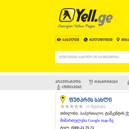
სახელით
ტელეფონით
მის
პოპულარული:
ᲠᲔᲡᲢᲝᲠᲜᲔᲑᲘ
ᲐᲤᲗᲘᲐᲥᲔᲑᲘ
ფუტკრის სახლი
(0
შეფასება
)
ᲗᲑᲘᲚᲘᲡᲘ
,
საბურთალო
, ტაშკენტის ქ
მიმართულება Google map-ზე
ტელ:
(599) 21 75 71