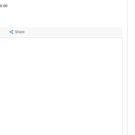
ᲡᲐᲩᲮᲔᲠᲔ
9:00
ᲢᲧᲘᲑᲣᲚᲘ
ᲥᲣᲗᲐᲘᲡᲘ
ᲬᲧᲐᲚᲢᲣᲑ
ᲭᲘᲐᲗᲣᲠᲐ
ᲮᲐᲠᲐᲒᲐᲣᲚ
Share
ᲮᲝᲜᲘ
ᲙᲐᲮᲔᲗᲘ
ᲐᲮᲛᲔᲢᲐ
ᲒᲣᲠᲯᲐᲐᲜᲘ
ᲓᲔᲓᲝᲤᲚᲘ
ᲗᲔᲚᲐᲕᲘ
ᲚᲐᲒᲝᲓᲔᲮ
ᲡᲐᲒᲐᲠᲔᲯᲝ
ᲡᲘᲦᲜᲐᲦᲘ
ᲧᲕᲐᲠᲔᲚᲘ
ᲬᲜᲝᲠᲘ
ᲛᲪᲮᲔᲗᲐ–ᲛᲗᲘ
ᲓᲣᲨᲔᲗᲘ
ᲗᲘᲐᲜᲔᲗᲘ
ᲛᲪᲮᲔᲗᲐ
ᲡᲢᲔᲤᲐᲜᲬᲛᲘ