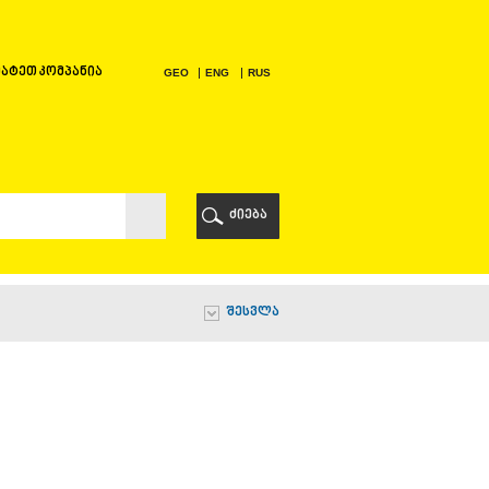
ატეთ კომპანია
GEO
ENG
RUS
Ი
ᲠᲘ
ძიება
Ი
შესვლა
Ი
Ი
Ა