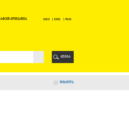
ატეთ კომპანია
GEO
ENG
RUS
Ი
ᲠᲘ
ძიება
Ი
შესვლა
Ი
Ი
Ა