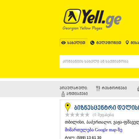
სახელით
ტელეფონით
მის
პოპულარული:
ᲠᲔᲡᲢᲝᲠᲜᲔᲑᲘ
ᲐᲤᲗᲘᲐᲥᲔᲑᲘ
ბიზნესცენტრი დელის
(0
შეფასება
)
ᲗᲑᲘᲚᲘᲡᲘ
,
საბურთალო
, ვაჟა-ფშავე
მიმართულება Google map-ზე
ტელ:
(599) 13 61 30