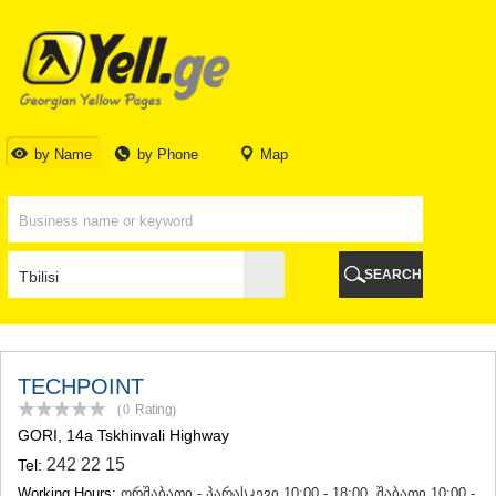
TBILISI
TBILISI
ABKHAZIA
GALI
ADJARA
BATUMI
by Name
by Phone
Map
KEDA
KOBULETI
SHUAKHEVI
KHELVACHAURI
KHULO
SEARCH
CHAKVI
GURIA
LANCHKHUTI
OZURGETI
CHOKHATAURI
TECHPOINT
UREKI
(0
Rating
)
IMERETI
GORI
, 14a Tskhinvali Highway
BAGHDATI
242 22 15
Tel:
VANI
ZESTAPONI
Working Hours:
ორშაბათი - პარასკევი 10:00 - 18:00, შაბათი 10:00 -