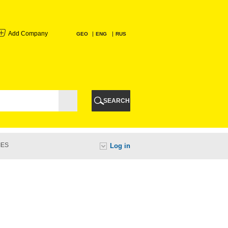
Add Company
GEO
ENG
RUS
I
AURI
SEARCH
TI
IES
Log in
URI
I
A