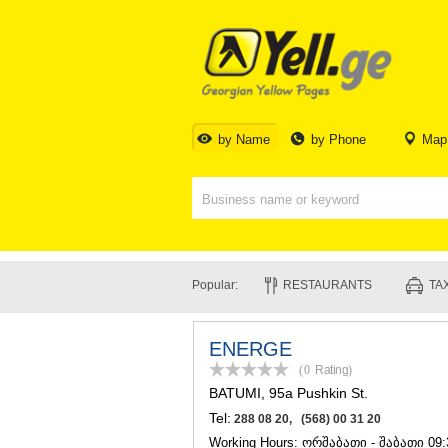
by Name
by Phone
Map
Popular:
RESTAURANTS
TAX
ENERGE
(0
Rating
)
BATUMI
, 95a Pushkin St.
Tel:
288 08 20, (568) 00 31 20
Working Hours: ორშაბათი - შაბათი 09:3