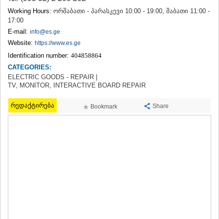
TERJOLA
Working Hours:
ორშაბათი - პარასკევი 10:00 - 19:00, შაბათი 11:00 -
SAMTREDIA
17:00
SACHKHERE
E-mail:
info@es.ge
TKIBULI
Website:
https://www.es.ge
KUTAISI
Identification number:
404858864
TSKALTUBO
CHIATURA
CATEGORIES:
KHARAGAULI
ELECTRIC GOODS - REPAIR |
TV, MONITOR, INTERACTIVE BOARD REPAIR
KHONI
KAKHETI
რედაქტირება
Share
Bookmark
AKHMETA
GURJAANI
DEDOPLISTSKARO
TELAVI
LAGODEKHI
SAGAREJO
SIGNAGI
KVARELI
TSNORI
MTSKHETA-MTIANETI
DUSHETI
TIANETI