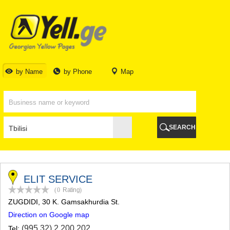
TBILISI
TBILISI
ABKHAZIA
GALI
ADJARA
BATUMI
by Name
by Phone
Map
KEDA
KOBULETI
SHUAKHEVI
KHELVACHAURI
KHULO
SEARCH
CHAKVI
GURIA
LANCHKHUTI
OZURGETI
CHOKHATAURI
ELIT SERVICE
UREKI
(0
Rating
)
IMERETI
ZUGDIDI
, 30 K. Gamsakhurdia St.
BAGHDATI
Direction on Google map
VANI
ZESTAPONI
(995 32) 2 200 202
Tel: