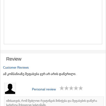
MTSKHETA
STEPANTSMINDA (KAZBEGI)
GUDAURI
AKHALGORI
RACHA-LECHKHUMI/KVEMO
SVANETI
AMBROLAURI
LENTEKHI
ONI
TSAGERI
SAMEGRELO/ZEMO SVANETI
ABASHA
Review
ZUGDIDI
MARTVILI
Customer Reviews
MESTIA
ამ კომპანიაზე შეფასება ჯერ არ არის დაწერილი.
SENAKI
POTI
CHKHOROTSKU
Personal review
TSALENJIKHA
KHOBI
ANAKLIA
იმისათვის, რომ შეძლოთ რეიტინგის მინიჭება და შეფასების დაწერა
JVARI
საჭიროა შეხვიდეთ სისტემაში.