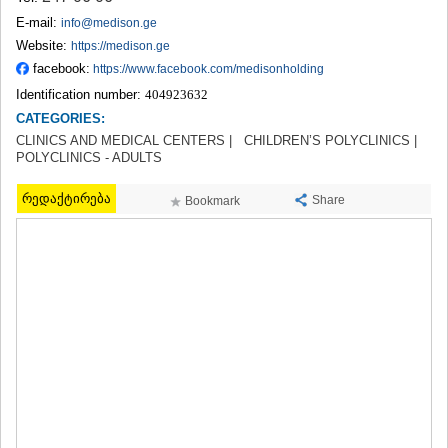
TERJOLA
E-mail:
info@medison.ge
SAMTREDIA
Website:
https://medison.ge
SACHKHERE
facebook:
https://www.facebook.com/medisonholding
TKIBULI
Identification number:
404923632
KUTAISI
TSKALTUBO
CATEGORIES:
CHIATURA
CLINICS AND MEDICAL CENTERS |
CHILDREN’S POLYCLINICS |
KHARAGAULI
POLYCLINICS - ADULTS
KHONI
KAKHETI
რედაქტირება
Share
Bookmark
AKHMETA
GURJAANI
DEDOPLISTSKARO
TELAVI
LAGODEKHI
SAGAREJO
SIGNAGI
KVARELI
TSNORI
MTSKHETA-MTIANETI
DUSHETI
TIANETI