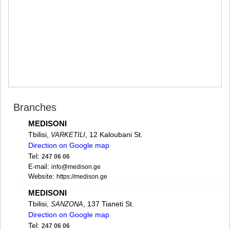
MTSKHETA
STEPANTSMINDA (KAZBEGI)
GUDAURI
AKHALGORI
RACHA-LECHKHUMI/KVEMO
SVANETI
AMBROLAURI
LENTEKHI
ONI
TSAGERI
Branches
SAMEGRELO/ZEMO SVANETI
ABASHA
MEDISONI
ZUGDIDI
Tbilisi,
, 12 Kaloubani St.
VARKETILI
MARTVILI
Direction on Google map
MESTIA
Tel:
247 06 06
SENAKI
E-mail:
info@medison.ge
POTI
Website:
https://medison.ge
CHKHOROTSKU
MEDISONI
TSALENJIKHA
Tbilisi,
, 137 Tianeti St.
KHOBI
SANZONA
ANAKLIA
Direction on Google map
JVARI
Tel:
247 06 06