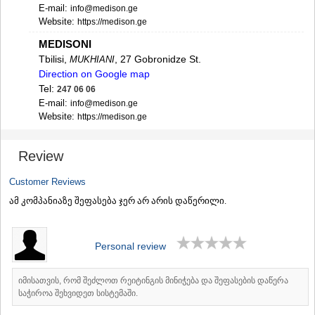
SAMTSKHE-JAVAKHETI
E-mail:
info@medison.ge
Website:
https://medison.ge
ADIGENI
ASPINDZA
MEDISONI
AKHALKALAKI
Tbilisi,
, 27 Gobronidze St.
MUKHIANI
AKHALTSIKHE
Direction on Google map
BORJOMI
Tel:
247 06 06
NINOTSMINDA
E-mail:
info@medison.ge
ABASTUMANI
Website:
https://medison.ge
BAKURIANI
MEDISONI
VALE
Tbilisi,
, 83/11 Vazha-Pshavela Ave.
SABURTALO
KVEMO KARTLI
Review
Direction on Google map
BOLNISI
Tel:
247 06 06
GARDABANI
Customer Reviews
E-mail:
info@medison.ge
DMANISI
ამ კომპანიაზე შეფასება ჯერ არ არის დაწერილი.
Website:
https://medison.ge
TETRITSKARO
MARNEULI
RUSTAVI
Personal review
TSALKA
SHIDA KARTLI
იმისათვის, რომ შეძლოთ რეიტინგის მინიჭება და შეფასების დაწერა
GORI
საჭიროა შეხვიდეთ სისტემაში.
KASPI
KARELI