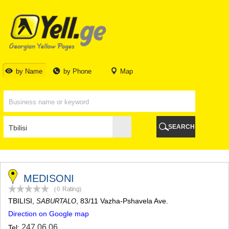
TBILISI
TBILISI
ABKHAZIA
GALI
ADJARA
BATUMI
by Name
by Phone
Map
KEDA
KOBULETI
SHUAKHEVI
KHELVACHAURI
KHULO
SEARCH
CHAKVI
GURIA
LANCHKHUTI
OZURGETI
CHOKHATAURI
MEDISONI
UREKI
(0
Rating
)
IMERETI
TBILISI
,
, 83/11 Vazha-Pshavela Ave.
SABURTALO
BAGHDATI
Direction on Google map
VANI
ZESTAPONI
247 06 06
Tel: