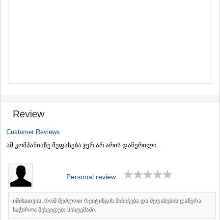
MTSKHETA
STEPANTSMINDA (KAZBEGI)
GUDAURI
AKHALGORI
RACHA-LECHKHUMI/KVEMO
SVANETI
AMBROLAURI
LENTEKHI
ONI
TSAGERI
SAMEGRELO/ZEMO SVANETI
Review
ABASHA
ZUGDIDI
Customer Reviews
MARTVILI
ამ კომპანიაზე შეფასება ჯერ არ არის დაწერილი.
MESTIA
SENAKI
POTI
CHKHOROTSKU
Personal review
TSALENJIKHA
KHOBI
იმისათვის, რომ შეძლოთ რეიტინგის მინიჭება და შეფასების დაწერა
ANAKLIA
საჭიროა შეხვიდეთ სისტემაში.
JVARI