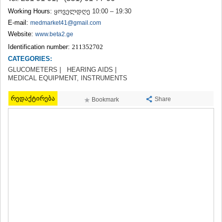
TERJOLA
Working Hours:
ყოველდღე 10:00 – 19:30
SAMTREDIA
E-mail:
medmarket41@gmail.com
SACHKHERE
Website:
www.beta2.ge
TKIBULI
Identification number:
211352702
KUTAISI
TSKALTUBO
CATEGORIES:
CHIATURA
GLUCOMETERS |
HEARING AIDS |
KHARAGAULI
MEDICAL EQUIPMENT, INSTRUMENTS
KHONI
KAKHETI
რედაქტირება
Share
Bookmark
AKHMETA
GURJAANI
DEDOPLISTSKARO
TELAVI
LAGODEKHI
SAGAREJO
SIGNAGI
KVARELI
TSNORI
MTSKHETA-MTIANETI
DUSHETI
TIANETI