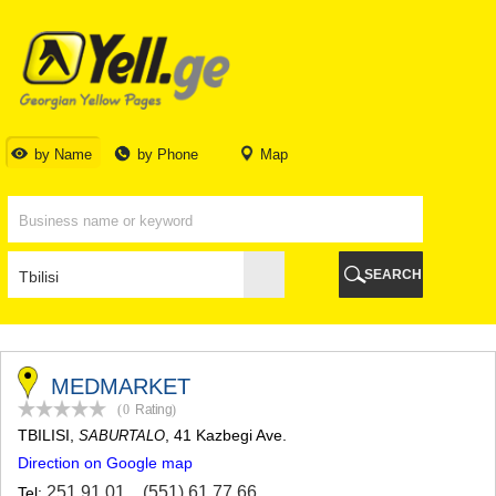
TBILISI
TBILISI
ABKHAZIA
GALI
ADJARA
BATUMI
by Name
by Phone
Map
KEDA
KOBULETI
SHUAKHEVI
KHELVACHAURI
KHULO
SEARCH
CHAKVI
GURIA
LANCHKHUTI
OZURGETI
CHOKHATAURI
MEDMARKET
UREKI
(0
Rating
)
IMERETI
TBILISI
,
, 41 Kazbegi Ave.
SABURTALO
BAGHDATI
Direction on Google map
VANI
ZESTAPONI
251 91 01
,
(551) 61 77 66
Tel: