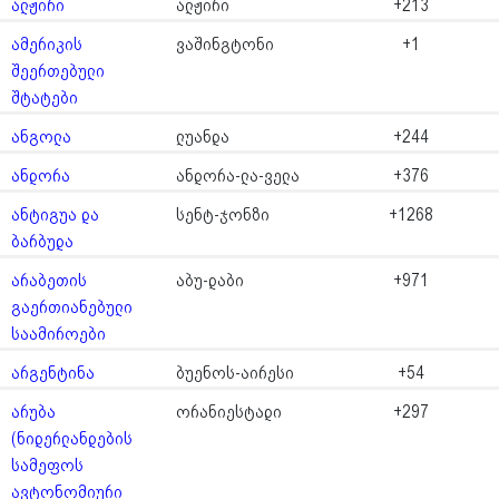
ალჟირი
ალჟირი
+213
ამერიკის
ვაშინგტონი
+1
შეერთებული
შტატები
ანგოლა
ლუანდა
+244
ანდორა
ანდორა-ლა-ველა
+376
ანტიგუა და
სენტ-ჯონზი
+1268
ბარბუდა
არაბეთის
აბუ-დაბი
+971
გაერთიანებული
საამიროები
არგენტინა
ბუენოს-აირესი
+54
არუბა
ორანიესტადი
+297
(ნიდერლანდების
სამეფოს
ავტონომიური