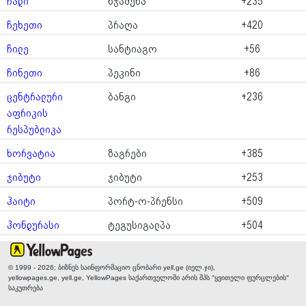
ჩადი
ნჯამენა
+235
ჩეხეთი
პრაღა
+420
ჩილე
სანტიაგო
+56
ჩინეთი
პეკინი
+86
ცენტრალური
ბანგი
+236
აფრიკის
რესპუბლიკა
ხორვატია
ზაგრები
+385
ჯიბუტი
ჯიბუტი
+253
ჰაიტი
პორტ-ო-პრენსი
+509
ჰონდურასი
ტეგუსიგალპა
+504
© 1999 - 2026; ბიზნეს საინფორმაციო ცნობარი yell.ge (იელ.ჯი),
yellowpages.ge, yell.ge, YellowPages
საქართველოში არის შპს "ყვითელი ფურცლების"
საკუთრება