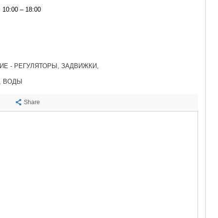
САЧХЕРЕ
10:00 – 18:00
ТКИБУЛИ
КУТАИСИ
ЦКАЛТУБО
ЧИАТУРА
ХАРАГАУЛ
ХОНИ
Е - РЕГУЛЯТОРЫ, ЗАДВИЖКИ,
КАХЕТИЯ
, ВОДЫ
АХМЕТА
ГУРДЖАА
ДЕДОПЛИ
Share
ТЕЛАВИ
ЛАГОДЕХИ
САГАРЕД
СИГНАГИ
КВАРЕЛИ
ЦНОРИ
МЦХЕТА-МТ
ДУШЕТИ
ТИАНЕТИ
МЦХЕТА
СТЕПАНЦМ