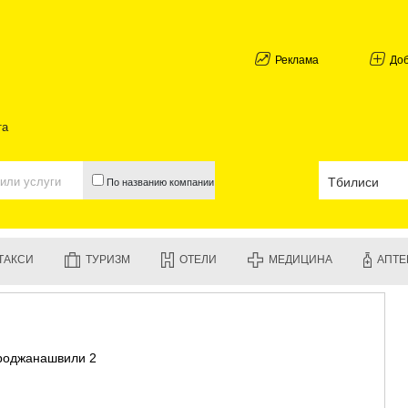
АБХАЗИЯ
ГАЛИ
АДЖАРИЯ
Реклама
До
БАТУМИ
КЕДА
КОБУЛЕТИ
та
ШУАХЕВИ
ХЕЛВАЧАУ
ХУЛО
По названию компании
ЧАКВИ
ГУРИЯ
ЛАНЧХУТИ
ОЗУРГЕТИ
ТАКСИ
ТУРИЗМ
ОТЕЛИ
МЕДИЦИНА
АПТЕ
ЧОХАТАУР
УРЕКИ
ИМЕРЕТИЯ
БАГДАТИ
ВАНИ
кроджанашвили 2
ЗЕСТАФО
ТЕРДЖОЛ
САМТРЕД