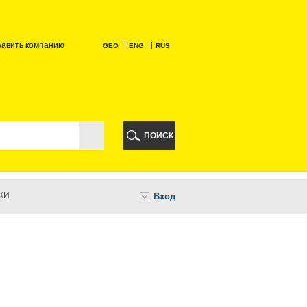
бавить компанию
GEO
ENG
RUS
РИ
ПОИСК
КИ
Вход
И
НИ
А
ИА