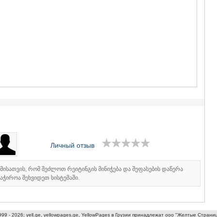
ГУДАУРИ
АХАЛГОРИ
РАЧА-ЛЕЧХ
СВАНЕТИЯ
АМБРОЛА
ЛЕНТЕХИ
ОНИ
ЦАГЕРИ
МЕГРЕЛИЯ/
СВАНЕТИЯ
АБАША
ЗУГДИДИ
МАРТВИЛ
МЕСТИА
СЕНАКИ
Личный отзыв
ПОТИ
ЧХОРОЦК
ЦАЛЕНДЖ
იმისათვის, რომ შეძლოთ რეიტინგის მინიჭება და შეფასების დაწერა
ХОБИ
აჭიროა შეხვიდეთ სისტემაში.
АНАКЛИА
ДЖВАРИ
САМЦХЕ-ДЖ
999 - 2026; yell.ge, yellowpages.ge, YellowPages
в Грузии принадлежат ооо "Желтые Страни
АДИГЕНИ