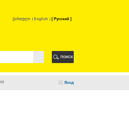
ქართული
English
Русский
РИ
ПОИСК
КИ
Вход
И
НИ
А
ИА