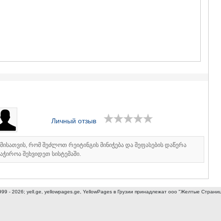
ГУДАУРИ
АХАЛГОРИ
РАЧА-ЛЕЧХ
СВАНЕТИЯ
АМБРОЛА
ЛЕНТЕХИ
ОНИ
ЦАГЕРИ
МЕГРЕЛИЯ/
СВАНЕТИЯ
АБАША
ЗУГДИДИ
МАРТВИЛ
Личный отзыв
МЕСТИА
СЕНАКИ
იმისათვის, რომ შეძლოთ რეიტინგის მინიჭება და შეფასების დაწერა
ПОТИ
აჭიროა შეხვიდეთ სისტემაში.
ЧХОРОЦК
ЦАЛЕНДЖ
ХОБИ
АНАКЛИА
999 - 2026; yell.ge, yellowpages.ge, YellowPages
в Грузии принадлежат ооо "Желтые Страни
ДЖВАРИ
САМЦХЕ-ДЖ
АДИГЕНИ