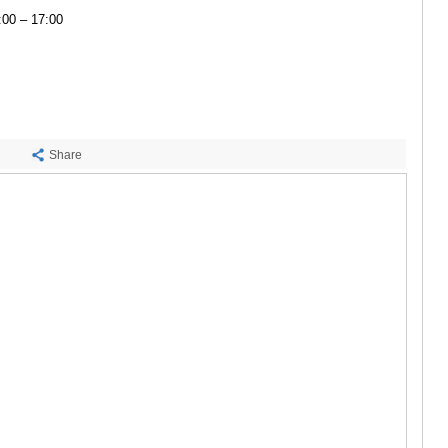
САЧХЕРЕ
00 – 17:00
ТКИБУЛИ
КУТАИСИ
ЦКАЛТУБО
9
ЧИАТУРА
ХАРАГАУЛ
ХОНИ
КАХЕТИЯ
Share
АХМЕТА
ГУРДЖАА
ДЕДОПЛИ
ТЕЛАВИ
ЛАГОДЕХИ
САГАРЕД
СИГНАГИ
КВАРЕЛИ
ЦНОРИ
МЦХЕТА-МТ
ДУШЕТИ
ТИАНЕТИ
МЦХЕТА
СТЕПАНЦМ