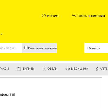
АБХАЗИЯ
ГАЛИ
АДЖАРИЯ
Реклама
Добавить компанию
БАТУМИ
КЕДА
КОБУЛЕТИ
та
ШУАХЕВИ
ХЕЛВАЧАУ
ХУЛО
По названию компании
ЧАКВИ
ГУРИЯ
ЛАНЧХУТИ
ОЗУРГЕТИ
ТАКСИ
ТУРИЗМ
ОТЕЛИ
МЕДИЦИНА
АПТЕ
ЧОХАТАУР
УРЕКИ
ИМЕРЕТИЯ
БАГДАТИ
ВАНИ
ебели 115
ЗЕСТАФО
ТЕРДЖОЛ
САМТРЕД