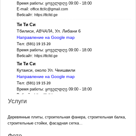
ДЖВАРИ
Время работы: ყოველდღე 09:00 - 18:00
САМЦХЕ-ДЖАВАХЕТИ
E-mail:
office.ttcllc@gmail.com
АДИГЕНИ
Вебсайт:
https://ttcltd.ge
АСПИНДЗА
Ти Ти Си
АХАЛКАЛАКИ
Тбилиси,
, Ул. Либани 6
АВЧАЛА
АХАЛЦИХЕ
Направление на Google map
БОРЖОМИ
Тел:
(591) 19 15 20
НИНОЦМИНДА
Время работы: ყოველდღე 09:00 - 18:00
АБАСТУМАНИ
Вебсайт:
https://ttcltd.ge
БАКУРИАНИ
ВАЛЕ
Ти Ти Си
КВЕМО КАРТЛИ
Кутаиси, около Ул. Чеишвили
БОЛНИСИ
Направление на Google map
ГАРДАБАНИ
Тел:
(591) 19 15 20
ДМАНИСИ
Время работы: ყოველდღე 09:00 - 18:00
ТЕТРИЦКАРО
Вебсайт:
https://ttcltd.ge
Услуги
МАРНЕУЛИ
РУСТАВИ
ЦАЛКА
Деревянные плиты, строительная фанера, строительная балка,
ШИДА КАРТЛИ
строительные стойки, фасадная сетка...
ГОРИ
КАСПИ
Фото