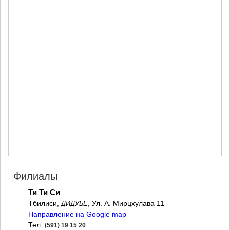
МЦХЕТА
СТЕПАНЦМИНДА (КАЗБЕГИ)
ГУДАУРИ
АХАЛГОРИ
РАЧА-ЛЕЧХУМИ/НИЖНЯЯ
СВАНЕТИЯ
АМБРОЛАУРИ
ЛЕНТЕХИ
ОНИ
ЦАГЕРИ
МЕГРЕЛИЯ/ВЕРХНЯЯ
СВАНЕТИЯ
АБАША
ЗУГДИДИ
МАРТВИЛИ
МЕСТИА
СЕНАКИ
Филиалы
ПОТИ
ЧХОРОЦКУ
Ти Ти Си
ЦАЛЕНДЖИХА
Тбилиси,
, Ул. А. Мирцхулава 11
ДИДУБЕ
ХОБИ
Направление на Google map
АНАКЛИА
Тел:
(591) 19 15 20