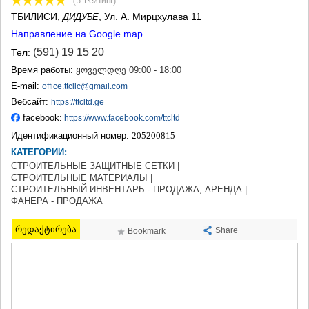
(5
Рейтинг
)
ТЕРДЖОЛА
ТБИЛИСИ
,
, Ул. А. Мирцхулава 11
ДИДУБЕ
САМТРЕДИА
Направление на Google map
САЧХЕРЕ
(591) 19 15 20
Тел:
ТКИБУЛИ
КУТАИСИ
Время работы:
ყოველდღე 09:00 - 18:00
ЦКАЛТУБО
E-mail:
office.ttcllc@gmail.com
ЧИАТУРА
Вебсайт:
https://ttcltd.ge
ХАРАГАУЛИ
facebook:
https://www.facebook.com/ttcltd
ХОНИ
Идентификационный номер:
КАХЕТИЯ
205200815
АХМЕТА
КАТЕГОРИИ:
ГУРДЖААНИ
СТРОИТЕЛЬНЫЕ ЗАЩИТНЫЕ СЕТКИ |
СТРОИТЕЛЬНЫЕ МАТЕРИАЛЫ |
ДЕДОПЛИСЦКАРО
СТРОИТЕЛЬНЫЙ ИНВЕНТАРЬ - ПРОДАЖА, АРЕНДА |
ТЕЛАВИ
ФАНЕРА - ПРОДАЖА
ЛАГОДЕХИ
САГАРЕДЖО
რედაქტირება
Share
Bookmark
СИГНАГИ
КВАРЕЛИ
ЦНОРИ
МЦХЕТА-МТИАНЕТИ
ДУШЕТИ
ТИАНЕТИ