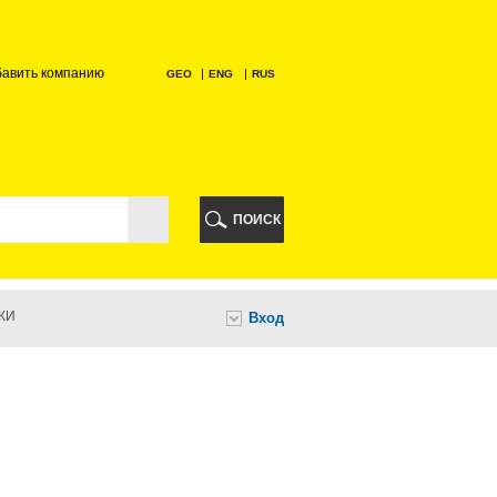
бавить компанию
GEO
ENG
RUS
РИ
ПОИСК
КИ
Вход
И
НИ
А
ИА