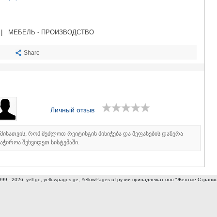
САЧХЕРЕ
ТКИБУЛИ
КУТАИСИ
ЦКАЛТУБО
|
МЕБЕЛЬ - ПРОИЗВОДСТВО
ЧИАТУРА
ХАРАГАУЛ
Share
ХОНИ
КАХЕТИЯ
АХМЕТА
ГУРДЖАА
ДЕДОПЛИ
Личный отзыв
ТЕЛАВИ
ЛАГОДЕХИ
САГАРЕД
იმისათვის, რომ შეძლოთ რეიტინგის მინიჭება და შეფასების დაწერა
СИГНАГИ
აჭიროა შეხვიდეთ სისტემაში.
КВАРЕЛИ
ЦНОРИ
МЦХЕТА-МТ
999 - 2026; yell.ge, yellowpages.ge, YellowPages
в Грузии принадлежат ооо "Желтые Страни
ДУШЕТИ
ТИАНЕТИ
МЦХЕТА
СТЕПАНЦМ