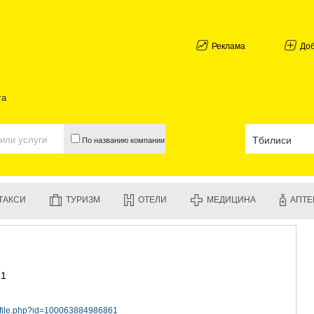
АБХАЗИЯ
ГАЛИ
АДЖАРИЯ
Реклама
До
БАТУМИ
КЕДА
КОБУЛЕТИ
та
ШУАХЕВИ
ХЕЛВАЧАУ
ХУЛО
По названию компании
ЧАКВИ
ГУРИЯ
ЛАНЧХУТИ
ОЗУРГЕТИ
ТАКСИ
ТУРИЗМ
ОТЕЛИ
МЕДИЦИНА
АПТЕ
ЧОХАТАУР
УРЕКИ
ИМЕРЕТИЯ
БАГДАТИ
ВАНИ
 1
ЗЕСТАФО
ТЕРДЖОЛ
САМТРЕД
ofile.php?id=100063884986861