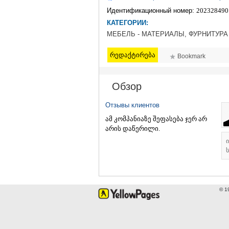
Идентификационный номер:
202328490
КАТЕГОРИИ:
МЕБЕЛЬ - МАТЕРИАЛЫ, ФУРНИТУРА 
რედაქტირება
Bookmark
Обзор
Отзывы клиентов
ამ კომპანიაზე შეფასება ჯერ არ
არის დაწერილი.
ს
© 1