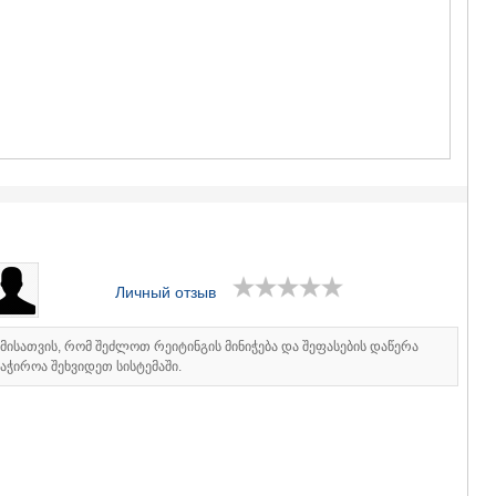
ГУДАУРИ
АХАЛГОРИ
РАЧА-ЛЕЧХ
СВАНЕТИЯ
АМБРОЛА
ЛЕНТЕХИ
ОНИ
ЦАГЕРИ
МЕГРЕЛИЯ/
СВАНЕТИЯ
АБАША
ЗУГДИДИ
МАРТВИЛ
МЕСТИА
Личный отзыв
СЕНАКИ
ПОТИ
იმისათვის, რომ შეძლოთ რეიტინგის მინიჭება და შეფასების დაწერა
ЧХОРОЦК
აჭიროა შეხვიდეთ სისტემაში.
ЦАЛЕНДЖ
ХОБИ
АНАКЛИА
ДЖВАРИ
САМЦХЕ-ДЖ
АДИГЕНИ