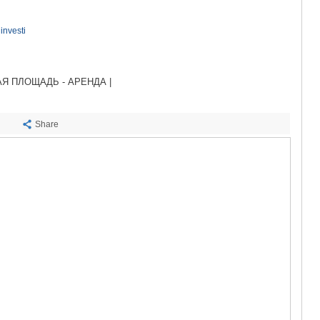
САЧХЕРЕ
ТКИБУЛИ
investi
КУТАИСИ
ЦКАЛТУБО
ЧИАТУРА
ХАРАГАУЛ
 ПЛОЩАДЬ - АРЕНДА |
ХОНИ
КАХЕТИЯ
АХМЕТА
Share
ГУРДЖАА
ДЕДОПЛИ
ТЕЛАВИ
ЛАГОДЕХИ
САГАРЕД
СИГНАГИ
КВАРЕЛИ
ЦНОРИ
МЦХЕТА-МТ
ДУШЕТИ
ТИАНЕТИ
МЦХЕТА
СТЕПАНЦМ