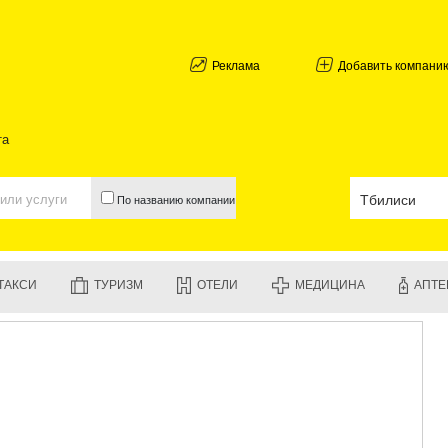
АБХАЗИЯ
ГАЛИ
АДЖАРИЯ
Реклама
Добавить компани
БАТУМИ
КЕДА
КОБУЛЕТИ
та
ШУАХЕВИ
ХЕЛВАЧАУ
ХУЛО
По названию компании
ЧАКВИ
ГУРИЯ
ЛАНЧХУТИ
ОЗУРГЕТИ
ТАКСИ
ТУРИЗМ
ОТЕЛИ
МЕДИЦИНА
АПТЕ
ЧОХАТАУР
УРЕКИ
ИМЕРЕТИЯ
БАГДАТИ
ВАНИ
ЗЕСТАФО
ТЕРДЖОЛ
САМТРЕД