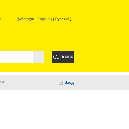
ю
ქართული
English
Русский
РИ
ПОИСК
КИ
Вход
И
НИ
А
ИА