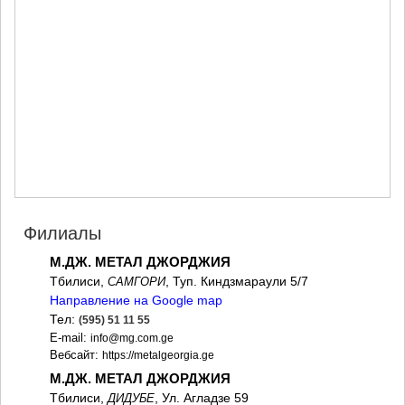
МЦХЕТА
СТЕПАНЦМИНДА (КАЗБЕГИ)
ГУДАУРИ
АХАЛГОРИ
РАЧА-ЛЕЧХУМИ/НИЖНЯЯ
СВАНЕТИЯ
АМБРОЛАУРИ
ЛЕНТЕХИ
ОНИ
ЦАГЕРИ
МЕГРЕЛИЯ/ВЕРХНЯЯ
СВАНЕТИЯ
АБАША
Филиалы
ЗУГДИДИ
М.ДЖ. МЕТАЛ ДЖОРДЖИЯ
МАРТВИЛИ
Тбилиси,
, Туп. Киндзмараули 5/7
МЕСТИА
САМГОРИ
СЕНАКИ
Направление на Google map
ПОТИ
Тел:
(595) 51 11 55
ЧХОРОЦКУ
E-mail:
info@mg.com.ge
ЦАЛЕНДЖИХА
Вебсайт:
https://metalgeorgia.ge
ХОБИ
М.ДЖ. МЕТАЛ ДЖОРДЖИЯ
АНАКЛИА
Тбилиси,
, Ул. Агладзе 59
ДИДУБЕ