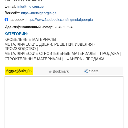
ТЕРДЖОЛА
E-mail:
info@mg.com.ge
САМТРЕДИА
Вебсайт:
https://metalgeorgia.ge
САЧХЕРЕ
facebook:
https://www.facebook.com/mgmetalgeorgia
ТКИБУЛИ
Идентификационный номер:
204960694
КУТАИСИ
ЦКАЛТУБО
КАТЕГОРИИ:
ЧИАТУРА
КРОВЕЛЬНЫЕ МАТЕРИАЛЫ |
ХАРАГАУЛИ
МЕТАЛЛИЧЕСКИЕ ДВЕРИ, РЕШЕТКИ, ИЗДЕЛИЯ -
ПРОИЗВОДСТВО |
ХОНИ
МЕТАЛЛИЧЕСКИЕ СТРОИТЕЛЬНЫЕ МАТЕРИАЛЫ – ПРОДАЖА |
КАХЕТИЯ
СТРОИТЕЛЬНЫЕ МАТЕРИАЛЫ |
ФАНЕРА - ПРОДАЖА
АХМЕТА
ГУРДЖААНИ
რედაქტირება
Share
Bookmark
ДЕДОПЛИСЦКАРО
ТЕЛАВИ
ЛАГОДЕХИ
САГАРЕДЖО
СИГНАГИ
КВАРЕЛИ
ЦНОРИ
МЦХЕТА-МТИАНЕТИ
ДУШЕТИ
ТИАНЕТИ