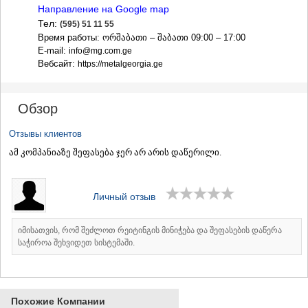
ДЖВАРИ
Направление на Google map
САМЦХЕ-ДЖАВАХЕТИ
Тел:
(595) 51 11 55
АДИГЕНИ
Время работы: ორშაბათი – შაბათი 09:00 – 17:00
АСПИНДЗА
E-mail:
info@mg.com.ge
АХАЛКАЛАКИ
Вебсайт:
https://metalgeorgia.ge
АХАЛЦИХЕ
БОРЖОМИ
НИНОЦМИНДА
Обзор
АБАСТУМАНИ
БАКУРИАНИ
Отзывы клиентов
ВАЛЕ
ამ კომპანიაზე შეფასება ჯერ არ არის დაწერილი.
КВЕМО КАРТЛИ
БОЛНИСИ
ГАРДАБАНИ
Личный отзыв
ДМАНИСИ
ТЕТРИЦКАРО
МАРНЕУЛИ
იმისათვის, რომ შეძლოთ რეიტინგის მინიჭება და შეფასების დაწერა
РУСТАВИ
საჭიროა შეხვიდეთ სისტემაში.
ЦАЛКА
ШИДА КАРТЛИ
ГОРИ
КАСПИ
Похожие Компании