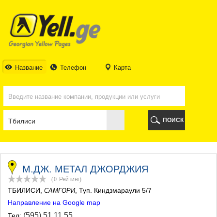
ТБИЛИСИ
ТБИЛИСИ
АБХАЗИЯ
ГАЛИ
АДЖАРИЯ
БАТУМИ
Название
Телефон
Карта
КЕДА
КОБУЛЕТИ
ШУАХЕВИ
ХЕЛВАЧАУРИ
ХУЛО
ПОИСК
ЧАКВИ
ГУРИЯ
ЛАНЧХУТИ
ОЗУРГЕТИ
ЧОХАТАУРИ
М.ДЖ. МЕТАЛ ДЖОРДЖИЯ
УРЕКИ
(0
Рейтинг
)
ИМЕРЕТИЯ
ТБИЛИСИ
,
, Туп. Киндзмараули 5/7
САМГОРИ
БАГДАТИ
Направление на Google map
ВАНИ
ЗЕСТАФОНИ
(595) 51 11 55
Тел: