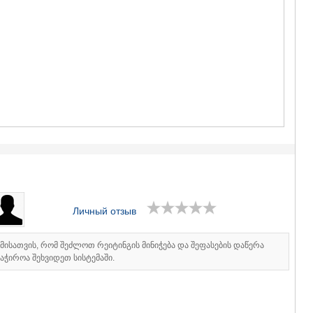
ГУДАУРИ
АХАЛГОРИ
РАЧА-ЛЕЧХ
СВАНЕТИЯ
АМБРОЛА
ЛЕНТЕХИ
ОНИ
ЦАГЕРИ
МЕГРЕЛИЯ/
СВАНЕТИЯ
АБАША
ЗУГДИДИ
МАРТВИЛ
МЕСТИА
СЕНАКИ
Личный отзыв
ПОТИ
ЧХОРОЦК
ЦАЛЕНДЖ
იმისათვის, რომ შეძლოთ რეიტინგის მინიჭება და შეფასების დაწერა
ХОБИ
აჭიროა შეხვიდეთ სისტემაში.
АНАКЛИА
ДЖВАРИ
САМЦХЕ-ДЖ
АДИГЕНИ