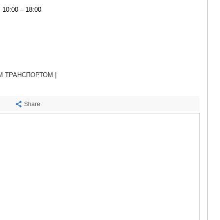
САЧХЕРЕ
10:00 – 18:00
ТКИБУЛИ
КУТАИСИ
ЦКАЛТУБО
ЧИАТУРА
ХАРАГАУЛ
ХОНИ
КАХЕТИЯ
 ТРАНСПОРТОМ |
АХМЕТА
ГУРДЖАА
ДЕДОПЛИ
Share
ТЕЛАВИ
ЛАГОДЕХИ
САГАРЕД
СИГНАГИ
КВАРЕЛИ
ЦНОРИ
МЦХЕТА-МТ
ДУШЕТИ
ТИАНЕТИ
МЦХЕТА
СТЕПАНЦМ