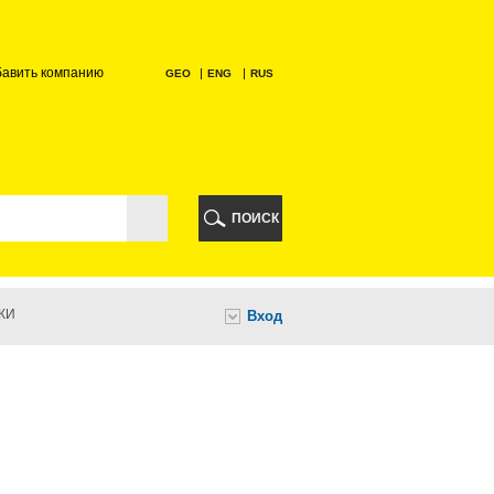
бавить компанию
GEO
ENG
RUS
РИ
ПОИСК
КИ
Вход
И
НИ
А
ИА