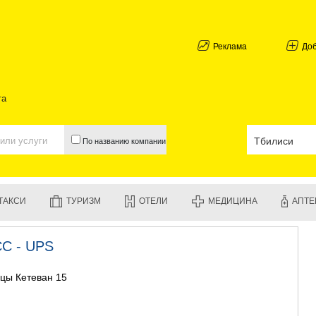
АБХАЗИЯ
ГАЛИ
АДЖАРИЯ
Реклама
До
БАТУМИ
КЕДА
КОБУЛЕТИ
та
ШУАХЕВИ
ХЕЛВАЧАУ
ХУЛО
По названию компании
ЧАКВИ
ГУРИЯ
ЛАНЧХУТИ
ОЗУРГЕТИ
ТАКСИ
ТУРИЗМ
ОТЕЛИ
МЕДИЦИНА
АПТЕ
ЧОХАТАУР
УРЕКИ
ИМЕРЕТИЯ
С - UPS
БАГДАТИ
ВАНИ
ицы Кетеван 15
ЗЕСТАФО
ТЕРДЖОЛ
САМТРЕД