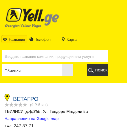
ТБИЛИСИ
ТБИЛИСИ
АБХАЗИЯ
ГАЛИ
АДЖАРИЯ
БАТУМИ
Название
Телефон
Карта
КЕДА
КОБУЛЕТИ
ШУАХЕВИ
ХЕЛВАЧАУРИ
ХУЛО
ПОИСК
ЧАКВИ
ГУРИЯ
ЛАНЧХУТИ
ОЗУРГЕТИ
ЧОХАТАУРИ
ВЕТАГРО
УРЕКИ
(0
Рейтинг
)
ИМЕРЕТИЯ
ТБИЛИСИ
,
, Ул. Тевдоре Мгвдели 5а
ДИДУБЕ
БАГДАТИ
Направление на Google map
ВАНИ
ЗЕСТАФОНИ
247 87 71
Тел: