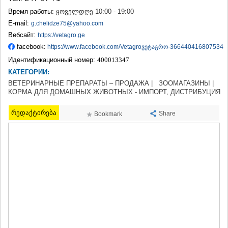
ТЕРДЖОЛА
Время работы:
ყოველდღე 10:00 - 19:00
САМТРЕДИА
E-mail:
g.chelidze75@yahoo.com
САЧХЕРЕ
Вебсайт:
https://vetagro.ge
ТКИБУЛИ
facebook:
https://www.facebook.com/Vetagroვეტაგრო-366440416807534
КУТАИСИ
ЦКАЛТУБО
Идентификационный номер:
400013347
ЧИАТУРА
КАТЕГОРИИ:
ХАРАГАУЛИ
ВЕТЕРИНАРНЫЕ ПРЕПАРАТЫ – ПРОДАЖА |
ЗООМАГАЗИНЫ |
ХОНИ
КОРМА ДЛЯ ДОМАШНЫХ ЖИВОТНЫХ - ИМПОРТ, ДИСТРИБУЦИЯ
КАХЕТИЯ
АХМЕТА
რედაქტირება
Share
Bookmark
ГУРДЖААНИ
ДЕДОПЛИСЦКАРО
ТЕЛАВИ
ЛАГОДЕХИ
САГАРЕДЖО
СИГНАГИ
КВАРЕЛИ
ЦНОРИ
МЦХЕТА-МТИАНЕТИ
ДУШЕТИ
ТИАНЕТИ