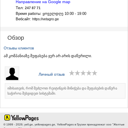
ДЖВАРИ
Направление на Google map
САМЦХЕ-ДЖАВАХЕТИ
Тел:
247 87 71
АДИГЕНИ
Время работы: ყოველდღე 10:00 - 19:00
Вебсайт:
АСПИНДЗА
https://vetagro.ge
АХАЛКАЛАКИ
АХАЛЦИХЕ
БОРЖОМИ
Обзор
НИНОЦМИНДА
АБАСТУМАНИ
Отзывы клиентов
БАКУРИАНИ
ამ კომპანიაზე შეფასება ჯერ არ არის დაწერილი.
ВАЛЕ
КВЕМО КАРТЛИ
БОЛНИСИ
Личный отзыв
ГАРДАБАНИ
ДМАНИСИ
იმისათვის, რომ შეძლოთ რეიტინგის მინიჭება და შეფასების დაწერა
ТЕТРИЦКАРО
საჭიროა შეხვიდეთ სისტემაში.
МАРНЕУЛИ
РУСТАВИ
ЦАЛКА
ШИДА КАРТЛИ
ГОРИ
КАСПИ
© 1999 - 2026; yell.ge, yellowpages.ge, YellowPages
в Грузии принадлежат ооо "Желтые