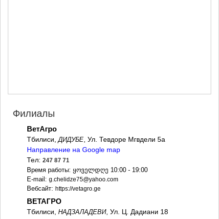
МЦХЕТА
СТЕПАНЦМИНДА (КАЗБЕГИ)
ГУДАУРИ
АХАЛГОРИ
РАЧА-ЛЕЧХУМИ/НИЖНЯЯ
СВАНЕТИЯ
АМБРОЛАУРИ
ЛЕНТЕХИ
ОНИ
ЦАГЕРИ
МЕГРЕЛИЯ/ВЕРХНЯЯ
Филиалы
СВАНЕТИЯ
АБАША
ВетАгро
ЗУГДИДИ
Тбилиси,
, Ул. Тевдоре Мгвдели 5а
ДИДУБЕ
МАРТВИЛИ
Направление на Google map
МЕСТИА
Тел:
247 87 71
СЕНАКИ
Время работы: ყოველდღე 10:00 - 19:00
ПОТИ
E-mail:
g.chelidze75@yahoo.com
ЧХОРОЦКУ
Вебсайт:
https://vetagro.ge
ЦАЛЕНДЖИХА
ВЕТАГРО
ХОБИ
АНАКЛИА
Тбилиси,
, Ул. Ц. Дадиани 18
НАДЗАЛАДЕВИ