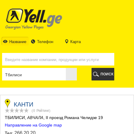
ТБИЛИСИ
ТБИЛИСИ
АБХАЗИЯ
ГАЛИ
АДЖАРИЯ
БАТУМИ
Название
Телефон
Карта
КЕДА
КОБУЛЕТИ
ШУАХЕВИ
ХЕЛВАЧАУРИ
ХУЛО
ПОИСК
ЧАКВИ
ГУРИЯ
ЛАНЧХУТИ
ОЗУРГЕТИ
ЧОХАТАУРИ
КАНТИ
УРЕКИ
(0
Рейтинг
)
ИМЕРЕТИЯ
ТБИЛИСИ
,
, II проезд Романа Челидзе 19
АВЧАЛА
БАГДАТИ
Направление на Google map
ВАНИ
ЗЕСТАФОНИ
266 20 20
Тел: