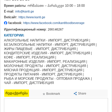
ТЕРДЖОЛА
Время работы:
ორშაბათი – პარასკევი 10:00 – 18:00
САМТРЕДИА
E-mail:
info@kanti.ge
САЧХЕРЕ
Вебсайт:
https://www.kanti.ge
ТКИБУЛИ
facebook:
https://www.facebook.com/kantifoodbeverage
КУТАИСИ
ЦКАЛТУБО
Идентификационный номер:
200140267
ЧИАТУРА
КАТЕГОРИИ:
ХАРАГАУЛИ
АЛКОГОЛЬНЫЕ НАПИТКИ - ИМПОРТ, ДИСТРИБУЦИЯ |
ХОНИ
БЕЗАЛКОГОЛЬНЫЕ НАПИТКИ - ИМПОРТ, ДИСТРИБУЦИЯ |
ЖИРЫ ПИЩЕВЫЕ - ИМПОРТ, ДИСТРИБУЦИЯ |
КАХЕТИЯ
КОНДИТЕРСКИЕ ИЗДЕЛИЯ - ИМПОРТ, ДИСТРИБУЦИЯ |
АХМЕТА
КОФЕ - ИМПОРТ, РЕАЛИЗАЦИЯ |
ГУРДЖААНИ
МАКАРОННЫЕ ИЗДЕЛИЯ - ИМПОРТ, РЕАЛИЗАЦИЯ |
ДЕДОПЛИСЦКАРО
МОЛОЧНЫЕ ПРОДУКТЫ - ИМПОРТ, ДИСТРИБУЦИЯ |
ТЕЛАВИ
МЯСНАЯ ПРОДУКЦИЯ - ИМПОРТ, ДИСТРИБУЦИЯ |
ПРОДУКТЫ ПИТАНИЯ - ИМПОРТ, ДИСТРИБУЦИЯ |
ЛАГОДЕХИ
РЫБА И МОРСКИЕ ПРОДУКТЫ - ОПТОВАЯ ПРОДАЖА |
САГАРЕДЖО
ЧАЙ - ИМПОРТ, ДИСТПИБУЦИЯ
СИГНАГИ
КВАРЕЛИ
რედაქტირება
Share
Bookmark
ЦНОРИ
МЦХЕТА-МТИАНЕТИ
ДУШЕТИ
ТИАНЕТИ