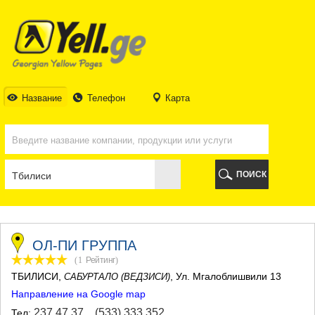
ТБИЛИСИ
ТБИЛИСИ
АБХАЗИЯ
ГАЛИ
АДЖАРИЯ
БАТУМИ
Название
Телефон
Карта
КЕДА
КОБУЛЕТИ
ШУАХЕВИ
ХЕЛВАЧАУРИ
ХУЛО
ПОИСК
ЧАКВИ
ГУРИЯ
ЛАНЧХУТИ
ОЗУРГЕТИ
ЧОХАТАУРИ
ОЛ-ПИ ГРУППА
УРЕКИ
(1
Рейтинг
)
ИМЕРЕТИЯ
ТБИЛИСИ
,
, Ул. Мгалоблишвили 13
САБУРТАЛО (ВЕДЗИСИ)
БАГДАТИ
Направление на Google map
ВАНИ
ЗЕСТАФОНИ
237 47 37
,
(533) 333 352
Тел: