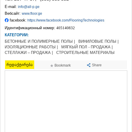
ТЕРДЖОЛА
E-mail:
info@all-p.ge
САМТРЕДИА
Вебсайт:
www.floor.ge
САЧХЕРЕ
facebook:
https://www.facebook.com/FlooringTechnologies
ТКИБУЛИ
Идентификационный номер:
405140832
КУТАИСИ
ЦКАЛТУБО
КАТЕГОРИИ:
ЧИАТУРА
БЕТОННЫЕ И ПОЛИМЕРНЫЕ ПОЛЫ |
ВИНИЛОВЫЕ ПОЛЫ |
ХАРАГАУЛИ
ИЗОЛЯЦИОННЫЕ РАБОТЫ |
МЯГКЫЙ ПОЛ - ПРОДАЖА |
ХОНИ
СТЕЛЛАЖИ – ПРОДАЖА |
СТРОИТЕЛЬНЫЕ МАТЕРИАЛЫ
КАХЕТИЯ
რედაქტირება
АХМЕТА
Share
Bookmark
ГУРДЖААНИ
ДЕДОПЛИСЦКАРО
ТЕЛАВИ
ЛАГОДЕХИ
САГАРЕДЖО
СИГНАГИ
КВАРЕЛИ
ЦНОРИ
МЦХЕТА-МТИАНЕТИ
ДУШЕТИ
ТИАНЕТИ