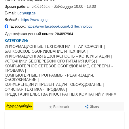
ТЕРДЖОЛА
Время работы:
ორშაბათი - პარასკევი 10:00 - 18:00
САМТРЕДИА
E-mail:
ugt@ugt.ge
САЧХЕРЕ
Вебсайт:
https://www.ugt.ge
ТКИБУЛИ
facebook:
https://www.facebook.com/UGTtechnology
КУТАИСИ
ЦКАЛТУБО
Идентификационный номер:
204892964
ЧИАТУРА
КАТЕГОРИИ:
ХАРАГАУЛИ
ИНФОРМАЦИОННЫЕ ТЕХНОЛОГИИ - IT АУТСОРСИНГ |
ХОНИ
БАНКОВСКОЕ ОБОРУДОВАНИЕ И ТЕХНИКА |
ИНФОРМАЦИОННАЯ БЕЗОПАСНОСТЬ – КОНСУЛЬТАЦИИ |
КАХЕТИЯ
ИСТОЧНИКИ БЕСПЕРЕБОЙНОГО ПИТАНИЯ (UPS) |
АХМЕТА
КОМПЬЮТЕРНОЕ СЕТЕВОЕ ОБОРУДОВАНИЕ, СЕРВЕРЫ -
ГУРДЖААНИ
ПРОДАЖА |
ДЕДОПЛИСЦКАРО
КОМПЬЮТЕРНЫЕ ПРОГРАММЫ - РЕАЛИЗАЦИЯ,
ОБСЛУЖИВАНИЕ |
ТЕЛАВИ
КОНФЕРЕНЦИИ И ПРЕЗЕНТАЦИИ - ОБОРУДОВАНИЕ |
ЛАГОДЕХИ
ОФИСНАЯ ТЕХНИКА - ПРОДАЖА |
САГАРЕДЖО
ПРЕДСТАВИТЕЛЬСТВА ИНОСТРАННЫХ КОМПАНИЙ И ФИРМ
СИГНАГИ
КВАРЕЛИ
რედაქტირება
Share
Bookmark
ЦНОРИ
МЦХЕТА-МТИАНЕТИ
ДУШЕТИ
ТИАНЕТИ