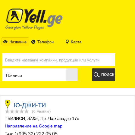
ТБИЛИСИ
ТБИЛИСИ
АБХАЗИЯ
ГАЛИ
АДЖАРИЯ
БАТУМИ
Название
Телефон
Карта
КЕДА
КОБУЛЕТИ
ШУАХЕВИ
ХЕЛВАЧАУРИ
ХУЛО
ПОИСК
ЧАКВИ
ГУРИЯ
ЛАНЧХУТИ
ОЗУРГЕТИ
ЧОХАТАУРИ
Ю-ДЖИ-ТИ
УРЕКИ
(0
Рейтинг
)
ИМЕРЕТИЯ
ТБИЛИСИ
,
, Пр. Чавчавадзе 17е
ВАКЕ
БАГДАТИ
Направление на Google map
ВАНИ
ЗЕСТАФОНИ
(+995 32) 222 05 05
Тел: