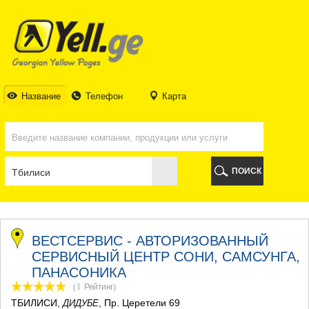
ТБИЛИСИ
ТБИЛИСИ
АБХАЗИЯ
ГАЛИ
АДЖАРИЯ
БАТУМИ
Название
Телефон
Карта
КЕДА
КОБУЛЕТИ
ШУАХЕВИ
ХЕЛВАЧАУРИ
ХУЛО
ПОИСК
ЧАКВИ
ГУРИЯ
ЛАНЧХУТИ
ОЗУРГЕТИ
ЧОХАТАУРИ
ВЕСТСЕРВИС - АВТОРИЗОВАННЫЙ
УРЕКИ
СЕРВИСНЫЙ ЦЕНТР СОНИ, САМСУНГА,
ИМЕРЕТИЯ
ПАНАСОНИКА
БАГДАТИ
(1
Рейтинг
)
ВАНИ
ТБИЛИСИ
,
, Пр. Церетели 69
ДИДУБЕ
ЗЕСТАФОНИ