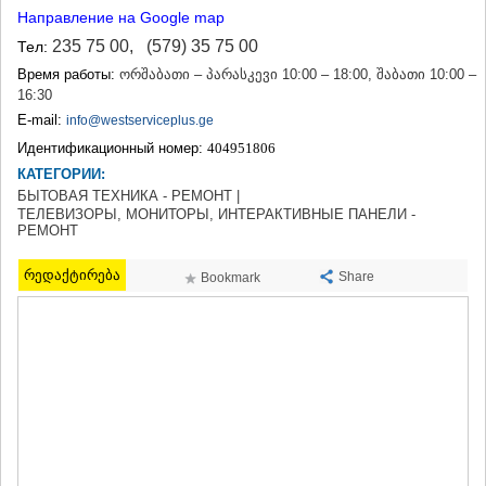
Направление на Google map
ТЕРДЖОЛА
САМТРЕДИА
235 75 00
,
(579) 35 75 00
Тел:
САЧХЕРЕ
Время работы:
ორშაბათი – პარასკევი 10:00 – 18:00, შაბათი 10:00 –
ТКИБУЛИ
16:30
КУТАИСИ
E-mail:
info@westserviceplus.ge
ЦКАЛТУБО
ЧИАТУРА
Идентификационный номер:
404951806
ХАРАГАУЛИ
КАТЕГОРИИ:
ХОНИ
БЫТОВАЯ ТЕХНИКА - РЕМОНТ |
КАХЕТИЯ
ТЕЛЕВИЗОРЫ, МОНИТОРЫ, ИНТЕРАКТИВНЫЕ ПАНЕЛИ -
РЕМОНТ
АХМЕТА
ГУРДЖААНИ
რედაქტირება
Share
Bookmark
ДЕДОПЛИСЦКАРО
ТЕЛАВИ
ЛАГОДЕХИ
САГАРЕДЖО
СИГНАГИ
КВАРЕЛИ
ЦНОРИ
МЦХЕТА-МТИАНЕТИ
ДУШЕТИ
ТИАНЕТИ