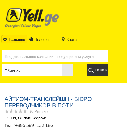
ТБИЛИСИ
ТБИЛИСИ
АБХАЗИЯ
ГАЛИ
АДЖАРИЯ
БАТУМИ
Название
Телефон
Карта
КЕДА
КОБУЛЕТИ
ШУАХЕВИ
ХЕЛВАЧАУРИ
ХУЛО
ПОИСК
ЧАКВИ
ГУРИЯ
ЛАНЧХУТИ
ОЗУРГЕТИ
ЧОХАТАУРИ
АЙТИЭМ-ТРАНСЛЕЙШН - БЮРО
УРЕКИ
ПЕРЕВОДЧИКОВ В ПОТИ
ИМЕРЕТИЯ
(0
Рейтинг
)
БАГДАТИ
ПОТИ
, Онлайн-сервис
ВАНИ
(+995 599) 132 186
Тел:
ЗЕСТАФОНИ