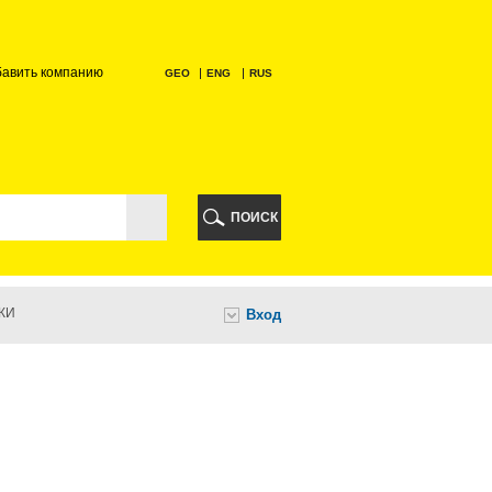
бавить компанию
GEO
ENG
RUS
РИ
ПОИСК
КИ
Вход
И
НИ
А
ИА