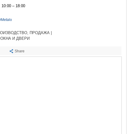
САЧХЕРЕ
10:00 – 18:00
ТКИБУЛИ
КУТАИСИ
ЦКАЛТУБО
DMetalo
ЧИАТУРА
ХАРАГАУЛ
ОИЗВОДСТВО, ПРОДАЖА |
ХОНИ
ОКНА И ДВЕРИ
КАХЕТИЯ
АХМЕТА
Share
ГУРДЖАА
ДЕДОПЛИ
ТЕЛАВИ
ЛАГОДЕХИ
САГАРЕД
СИГНАГИ
КВАРЕЛИ
ЦНОРИ
МЦХЕТА-МТ
ДУШЕТИ
ТИАНЕТИ
МЦХЕТА
СТЕПАНЦМ