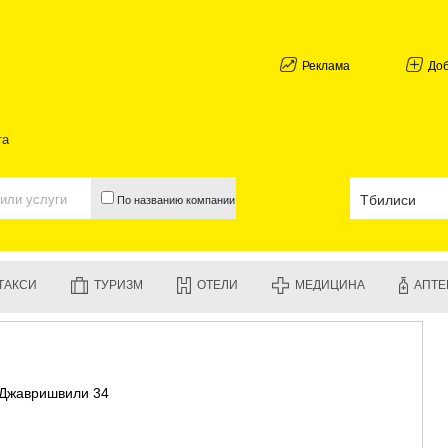
АБХАЗИЯ
ГАЛИ
АДЖАРИЯ
Реклама
До
БАТУМИ
КЕДА
КОБУЛЕТИ
та
ШУАХЕВИ
ХЕЛВАЧАУ
ХУЛО
По названию компании
ЧАКВИ
ГУРИЯ
ЛАНЧХУТИ
ОЗУРГЕТИ
ТАКСИ
ТУРИЗМ
ОТЕЛИ
МЕДИЦИНА
АПТЕ
ЧОХАТАУР
УРЕКИ
ИМЕРЕТИЯ
БАГДАТИ
ВАНИ
а Джавришвили 34
ЗЕСТАФО
ТЕРДЖОЛ
САМТРЕД